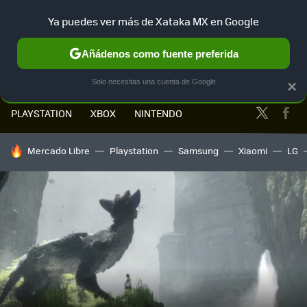
Ya puedes ver más de Xataka MX en Google
MENÚ
NUEVO
Añádenos como fuente preferida
Solo necesitas una cuenta de Google
×
Twitter
Fa
PLAYSTATION
XBOX
NINTENDO
HOY SE HABLA DE
Mercado Libre
Playstation
Samsung
Xiaomi
LG