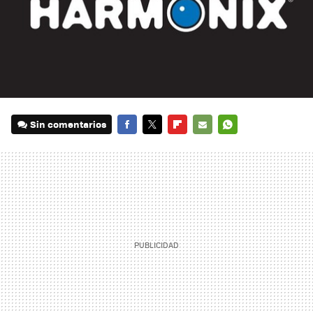
Sin comentarios
FACEBOOK
TWITTER
FLIPBOARD
E-
WHATSAPP
MAIL