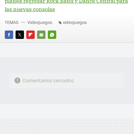
planea regresar Rock Band y Dance Central para
las nuevas consolas
TEMAS
Videojuegos
videojuegos
FACEBOOK
TWITTER
FLIPBOARD
E-
WHATSAPP
MAIL
Comentarios cerrados