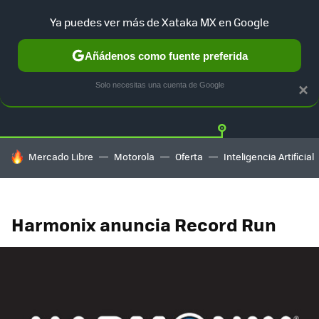
Ya puedes ver más de Xataka MX en Google
Añádenos como fuente preferida
Twitter
Fa
PLAYSTATION
XBOX
NINTENDO
Solo necesitas una cuenta de Google
×
HOY SE HABLA DE
Mercado Libre
Motorola
Oferta
Inteligencia Artificial
Harmonix anuncia Record Run