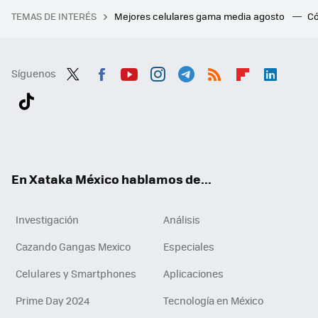
TEMAS DE INTERÉS
Mejores celulares gama media agosto
Có
Síguenos
Twit
Fac
You
Inst
Tele
RSS
Flip
Link
ter
ebo
tub
agr
gra
boa
edI
Tikt
ok
e
am
m
rd
n
ok
En Xataka México hablamos de...
Investigación
Análisis
Cazando Gangas Mexico
Especiales
Celulares y Smartphones
Aplicaciones
Prime Day 2024
Tecnología en México