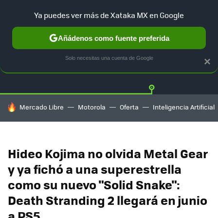
Ya puedes ver más de Xataka MX en Google
Añádenos como fuente preferida
Twitter
Fa
PLAYSTATION
XBOX
NINTENDO
Solo necesitas una cuenta de Google
×
HOY SE HABLA DE
Mercado Libre
Motorola
Oferta
Inteligencia Artificial
Hideo Kojima no olvida Metal Gear
y ya fichó a una superestrella
como su nuevo "Solid Snake":
Death Stranding 2 llegará en junio
a PS5