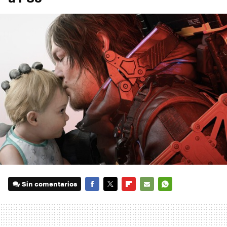
Sin comentarios
FACEBOOK
TWITTER
FLIPBOARD
E-
WHATSAPP
MAIL