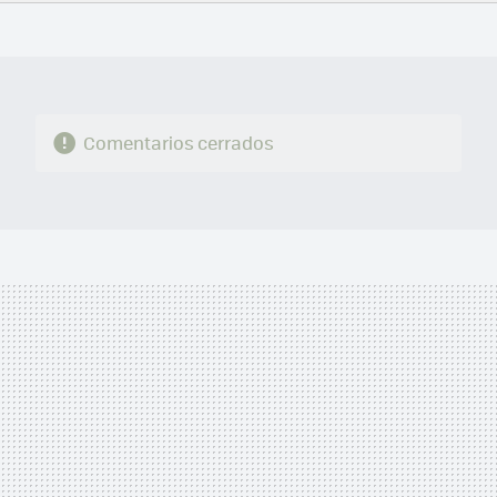
FACEBOOK
TWITTER
FLIPBOARD
E-
WHATSAPP
MAIL
Comentarios cerrados