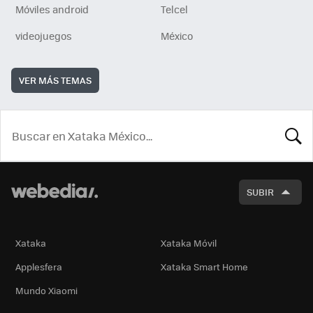
Móviles android
Telcel
videojuegos
México
VER MÁS TEMAS
BUSCA
SUBIR
Xataka
Xataka Móvil
Applesfera
Xataka Smart Home
Mundo Xiaomi