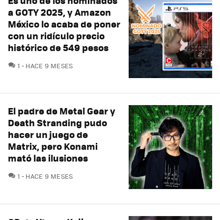
Es uno de los nominados
a GOTY 2025, y Amazon
México lo acaba de poner
con un ridículo precio
histórico de 549 pesos
COMENTARIOS
1
HACE 9 MESES
El padre de Metal Gear y
Death Stranding pudo
hacer un juego de
Matrix, pero Konami
mató las ilusiones
COMENTARIOS
1
HACE 9 MESES