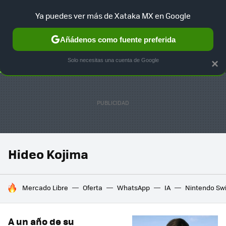
Ya puedes ver más de Xataka MX en Google
SELECCIÓN
GAMING
HOME
AUTO
TERRITORIO SAM
Añádenos como fuente preferida
Solo necesitas una cuenta de Google
×
Hideo Kojima
HOY SE HABLA DE
Mercado Libre
Oferta
WhatsApp
IA
Nintendo Sw
A un año de su