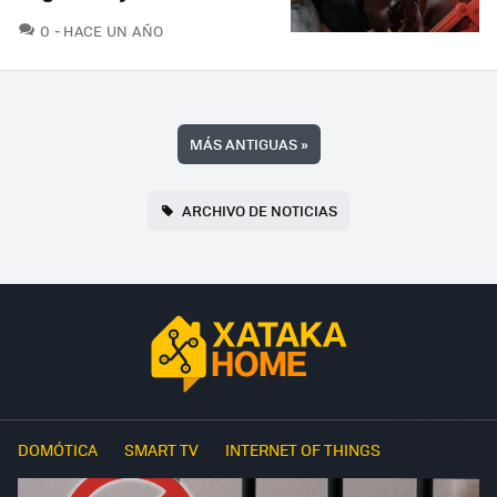
COMENTARIOS
0
HACE UN AÑO
MÁS ANTIGUAS
»
ARCHIVO DE NOTICIAS
DOMÓTICA
SMART TV
INTERNET OF THINGS