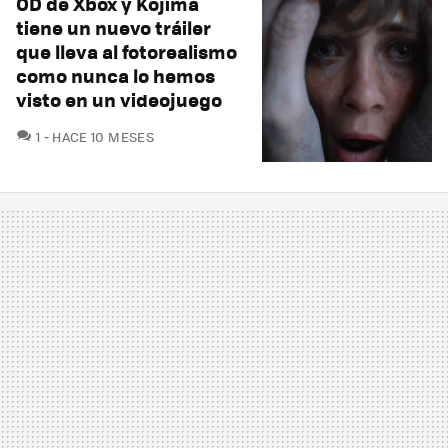
OD de Xbox y Kojima
tiene un nuevo tráiler
que lleva al fotorealismo
como nunca lo hemos
visto en un videojuego
COMENTARIOS
1
HACE 10 MESES