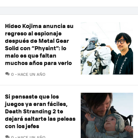
Hideo Kojima anuncia su
regreso al espionaje
después de Metal Gear
Solid con “Physint”: lo
malo es que faltan
muchos años para verlo
COMENTARIOS
0
HACE UN AÑO
Si pensaste que los
juegos ya eran fáciles,
Death Stranding 2 te
dejará saltarte las peleas
con los jefes
COMENTARIOS
0
HACE UN AÑO