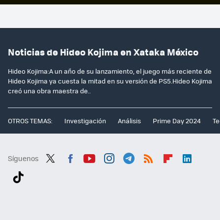
Noticias de Hideo Kojima en Xataka México
Hideo Kojima:A un año de su lanzamiento, el juego más reciente de
Hideo Kojima ya cuesta la mitad en su versión de PS5.Hideo Kojima
creó una obra maestra de..
OTROS TEMAS:
Investigación
Análisis
Prime Day 2024
Te
Síguenos
Twit
Fac
You
Inst
Tele
RSS
Flip
Link
ter
ebo
tub
agr
gra
boa
edI
Tikt
ok
e
am
m
rd
n
ok