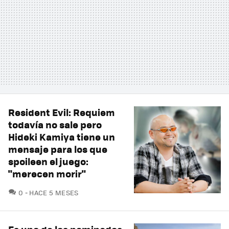
Resident Evil: Requiem
todavía no sale pero
Hideki Kamiya tiene un
mensaje para los que
spoileen el juego:
"merecen morir"
COMENTARIOS
0
HACE 5 MESES