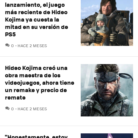
lanzamiento, el juego
más reciente de Hideo
Kojima ya cuesta la
mitad en su versión de
PS5
COMENTARIOS
0
HACE 2 MESES
Hideo Kojima creó una
obra maestra de los
videojuegos, ahora tiene
un remake y precio de
remate
COMENTARIOS
0
HACE 2 MESES
"Honestamente, estoy