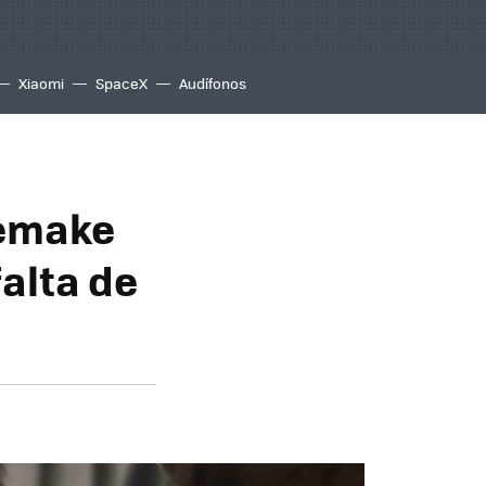
Xiaomi
SpaceX
Audífonos
remake
falta de