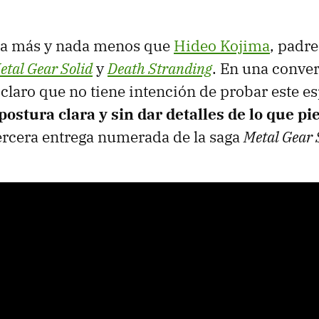
ada más y nada menos que
Hideo Kojima
, padre
etal Gear Solid
y
Death Stranding
. En una conve
 claro que no tiene intención de probar este es
stura clara y sin dar detalles de lo que pi
ercera entrega numerada de la saga
Metal Gear 