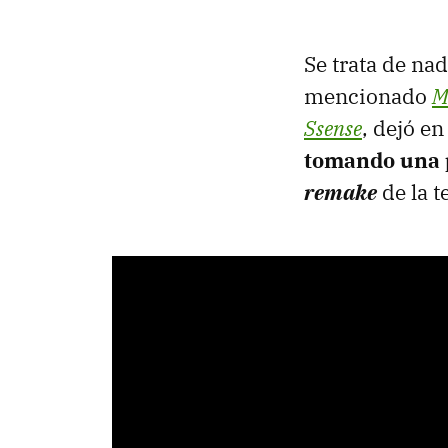
Se trata de n
mencionado
M
Ssense
, dejó en
tomando una po
remake
de la t