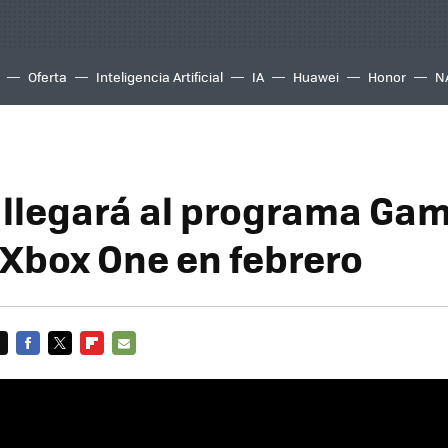
Oferta
Inteligencia Artificial
IA
Huawei
Honor
N
llegará al programa Ga
 Xbox One en febrero
FACEBOOK
TWITTER
FLIPBOARD
E-
MAIL