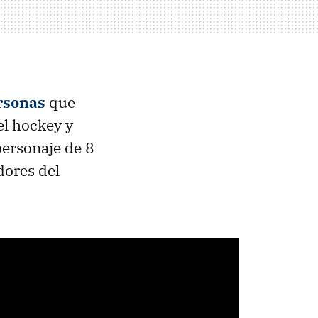
rsonas
que
el hockey y
personaje de 8
dores del