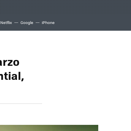
Netflix
Google
iPhone
arzo
tial,