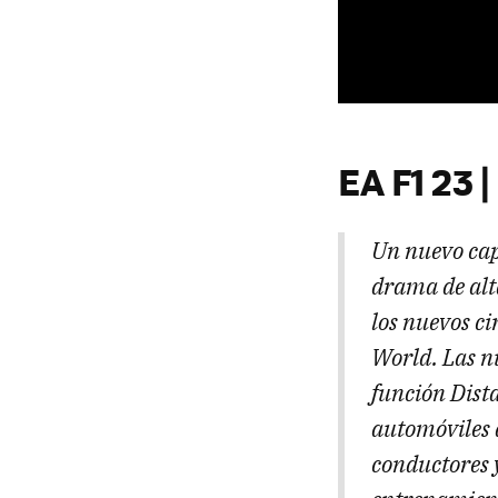
EA F1 23 
Un nuevo cap
drama de alta
los nuevos ci
World. Las n
función Dist
automóviles a
conductores y