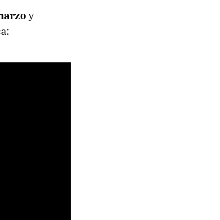
 marzo
y
ca: