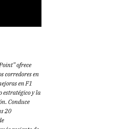
Point” ofrece
os corredores en
mejoras en F1
estratégico y la
ión. Conduce
us 20
de