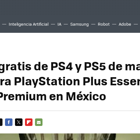
Inteligencia Artificial
IA
Samsung
Robot
Adobe
gratis de PS4 y PS5 de m
ra PlayStation Plus Essen
 Premium en México
FACEBOOK
TWITTER
FLIPBOARD
E-
MAIL