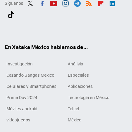
Síguenos
Twit
Fac
You
Inst
Tele
RSS
Flip
Link
ter
ebo
tub
agr
gra
boa
edI
Tikt
ok
e
am
m
rd
n
ok
En Xataka México hablamos de...
Investigación
Análisis
Cazando Gangas Mexico
Especiales
Celulares y Smartphones
Aplicaciones
Prime Day 2024
Tecnología en México
Móviles android
Telcel
videojuegos
México