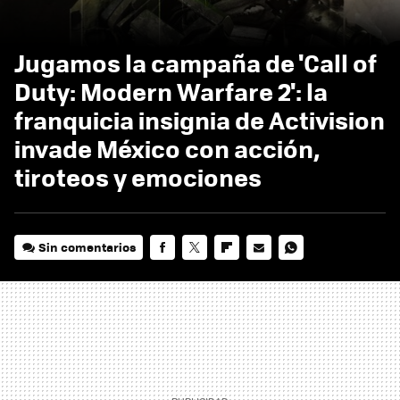
Jugamos la campaña de 'Call of
Duty: Modern Warfare 2': la
franquicia insignia de Activision
invade México con acción,
tiroteos y emociones
Sin comentarios
FACEBOOK
TWITTER
FLIPBOARD
E-
WHATSAPP
MAIL