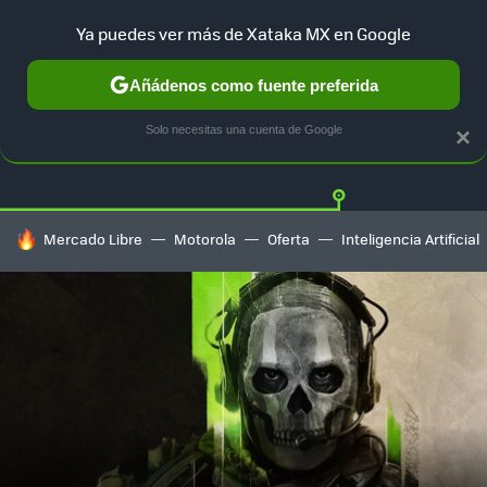
Ya puedes ver más de Xataka MX en Google
Añádenos como fuente preferida
Twitter
Fa
PLAYSTATION
XBOX
NINTENDO
Solo necesitas una cuenta de Google
×
HOY SE HABLA DE
Mercado Libre
Motorola
Oferta
Inteligencia Artificial