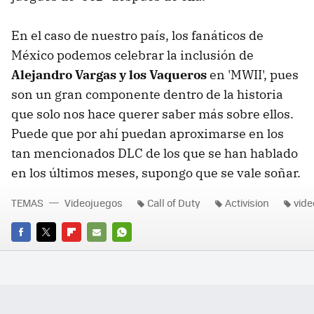
En el caso de nuestro país, los fanáticos de
México podemos celebrar la inclusión de
Alejandro Vargas y los Vaqueros
en 'MWII', pues
son un gran componente dentro de la historia
que solo nos hace querer saber más sobre ellos.
Puede que por ahí puedan aproximarse en los
tan mencionados DLC de los que se han hablado
en los últimos meses, supongo que se vale soñar.
TEMAS
Videojuegos
Call of Duty
Activision
vid
FACEBOOK
TWITTER
FLIPBOARD
E-
WHATSAPP
MAIL