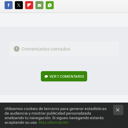
FACEBOOK
TWITTER
FLIPBOARD
E-
WHATSAPP
MAIL
Comentarios cerrados
VER
1 COMENTARIO
Utilizamos cookies de terceros para generar estadísticas
de audiencia y mostrar publicidad personalizada
analizando tu navegación. Si sigues navegando estarás
aceptando su uso.
Más información