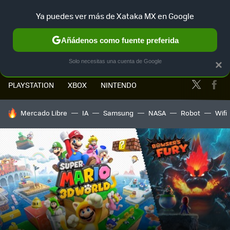
Ya puedes ver más de Xataka MX en Google
MENÚ
NUEVO
Añádenos como fuente preferida
Solo necesitas una cuenta de Google
×
Twitter
Fa
PLAYSTATION
XBOX
NINTENDO
HOY SE HABLA DE
Mercado Libre
IA
Samsung
NASA
Robot
Wifi