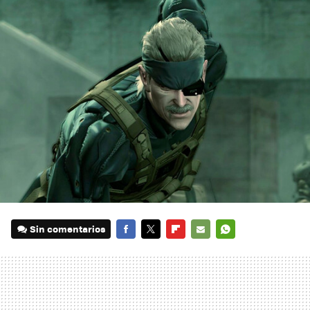
Sin comentarios
FACEBOOK
TWITTER
FLIPBOARD
E-
WHATSAPP
MAIL