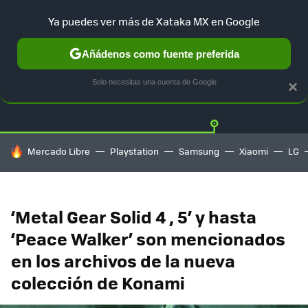
Ya puedes ver más de Xataka MX en Google
Añádenos como fuente preferida
Twitter
Fa
PLAYSTATION
XBOX
NINTENDO
Solo necesitas una cuenta de Google
×
HOY SE HABLA DE
Mercado Libre
Playstation
Samsung
Xiaomi
LG
‘Metal Gear Solid 4 , 5’ y hasta
‘Peace Walker’ son mencionados
en los archivos de la nueva
colección de Konami