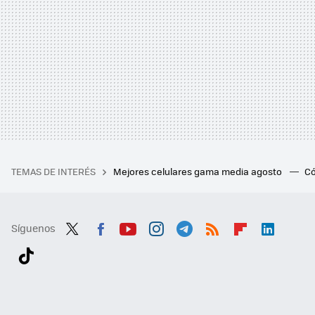
TEMAS DE INTERÉS
Mejores celulares gama media agosto
Có
Síguenos
Twit
Fac
You
Inst
Tele
RSS
Flip
Link
ter
ebo
tub
agr
gra
boa
edI
Tikt
ok
e
am
m
rd
n
ok