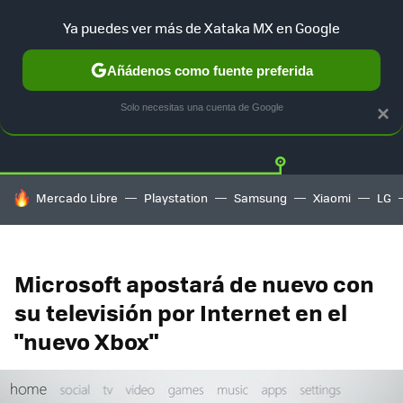
Ya puedes ver más de Xataka MX en Google
Añádenos como fuente preferida
Twitter
Fa
PLAYSTATION
XBOX
NINTENDO
Solo necesitas una cuenta de Google
×
HOY SE HABLA DE
Mercado Libre
Playstation
Samsung
Xiaomi
LG
Microsoft apostará de nuevo con
su televisión por Internet en el
"nuevo Xbox"