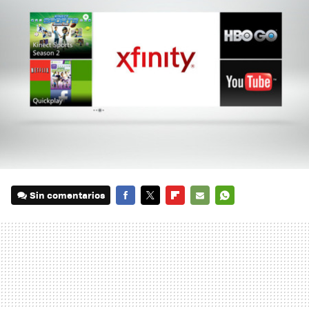
Sin comentarios
FACEBOOK
TWITTER
FLIPBOARD
E-
WHATSAPP
MAIL