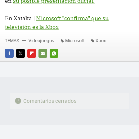
en
su posible presentación oficial.
En Xataka |
Microsoft "confirma" que su
televisión es la Xbox
TEMAS
Videojuegos
Microsoft
Xbox
FACEBOOK
TWITTER
FLIPBOARD
E-
WHATSAPP
MAIL
Comentarios cerrados