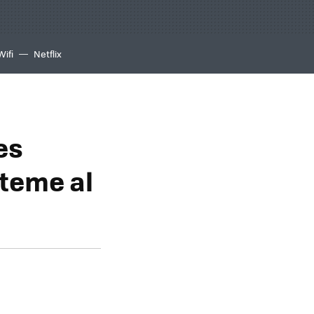
Wifi
Netflix
es
 teme al