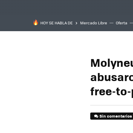
HOY SE HABLA DE
Mercado Libre
Oferta
Molyneu
abusaro
free-to-
Sin comentarios