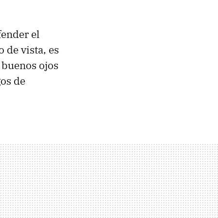
fender el
 de vista, es
 buenos ojos
gos de