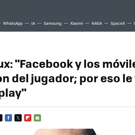
WhatsApp
IA
Samsung
Xiaomi
NASA
SpaceX
x: "Facebook y los móvil
n del jugador; por eso le
play"
FACEBOOK
TWITTER
FLIPBOARD
E-
MAIL