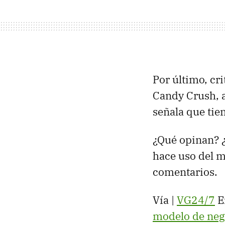
Por último, cr
Candy Crush, a
señala que tie
¿Qué opinan? ¿
hace uso del m
comentarios.
Vía |
VG24/7
E
modelo de nego