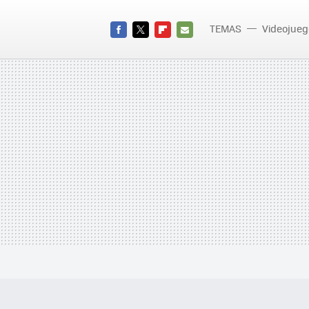
TEMAS
Videojueg
FACEBOOK
TWITTER
FLIPBOARD
E-
MAIL