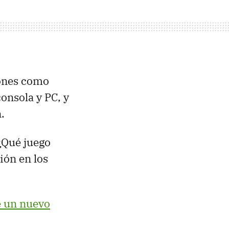
iones como
onsola y PC, y
.
 ¿Qué juego
ión en los
e un nuevo