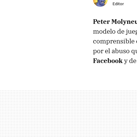
Editor
Peter Molyne
modelo de jue
comprensible q
por el abuso q
Facebook
y d