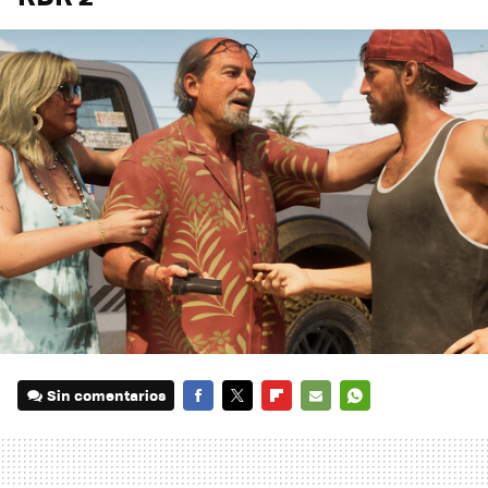
Sin comentarios
FACEBOOK
TWITTER
FLIPBOARD
E-
WHATSAPP
MAIL