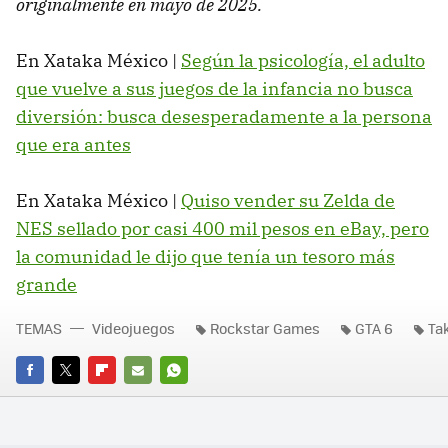
originalmente en mayo de 2025.
En Xataka México |
Según la psicología, el adulto
que vuelve a sus juegos de la infancia no busca
diversión: busca desesperadamente a la persona
que era antes
En Xataka México |
Quiso vender su Zelda de
NES sellado por casi 400 mil pesos en eBay, pero
la comunidad le dijo que tenía un tesoro más
grande
TEMAS
Videojuegos
Rockstar Games
GTA 6
Ta
FACEBOOK
TWITTER
FLIPBOARD
E-
WHATSAPP
MAIL