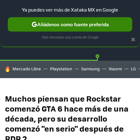
Ya puedes ver más de Xataka MX en Google
Añádenos como fuente preferida
Twitter
Fa
PLAYSTATION
XBOX
NINTENDO
Solo necesitas una cuenta de Google
×
HOY SE HABLA DE
Mercado Libre
Playstation
Samsung
Xiaomi
LG
Muchos piensan que Rockstar
comenzó GTA 6 hace más de una
década, pero su desarrollo
comenzó "en serio" después de
RDR 2