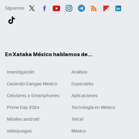
Síguenos
Twit
Fac
You
Inst
Tele
RSS
Flip
Link
ter
ebo
tub
agr
gra
boa
edI
Tikt
ok
e
am
m
rd
n
ok
En Xataka México hablamos de...
Investigación
Análisis
Cazando Gangas Mexico
Especiales
Celulares y Smartphones
Aplicaciones
Prime Day 2024
Tecnología en México
Móviles android
Telcel
videojuegos
México