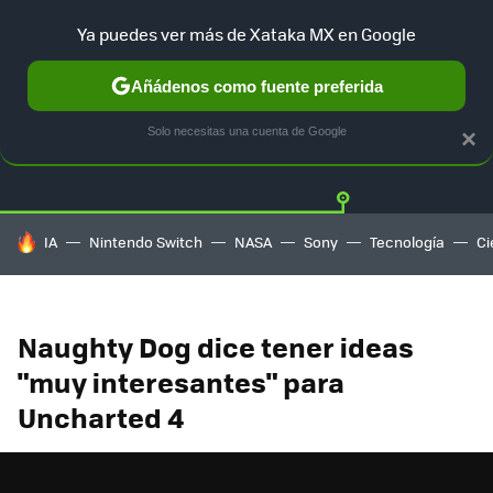
Ya puedes ver más de Xataka MX en Google
Añádenos como fuente preferida
Twitter
Fa
PLAYSTATION
XBOX
NINTENDO
Solo necesitas una cuenta de Google
×
HOY SE HABLA DE
IA
Nintendo Switch
NASA
Sony
Tecnología
Ci
Naughty Dog dice tener ideas
"muy interesantes" para
Uncharted 4