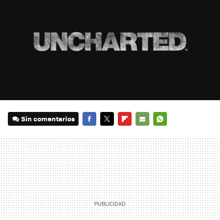
Sin comentarios
FACEBOOK
TWITTER
FLIPBOARD
E-
WHATSAPP
MAIL