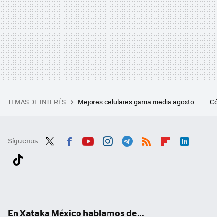
TEMAS DE INTERÉS
Mejores celulares gama media agosto
Có
Síguenos
Twit
Fac
You
Inst
Tele
RSS
Flip
Link
ter
ebo
tub
agr
gra
boa
edI
Tikt
ok
e
am
m
rd
n
ok
En Xataka México hablamos de...