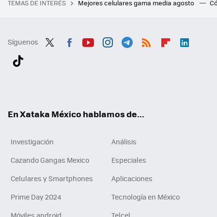
TEMAS DE INTERÉS
Mejores celulares gama media agosto
Có
Síguenos
Twit
Fac
You
Inst
Tele
RSS
Flip
Link
ter
ebo
tub
agr
gra
boa
edI
Tikt
ok
e
am
m
rd
n
ok
En Xataka México hablamos de...
Investigación
Análisis
Cazando Gangas Mexico
Especiales
Celulares y Smartphones
Aplicaciones
Prime Day 2024
Tecnología en México
Móviles android
Telcel