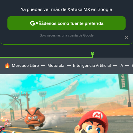
Ya puedes ver más de Xataka MX en Google
Añádenos como fuente preferida
Twitter
Fa
PLAYSTATION
XBOX
NINTENDO
Solo necesitas una cuenta de Google
×
HOY SE HABLA DE
Mercado Libre
Motorola
Inteligencia Artificial
IA