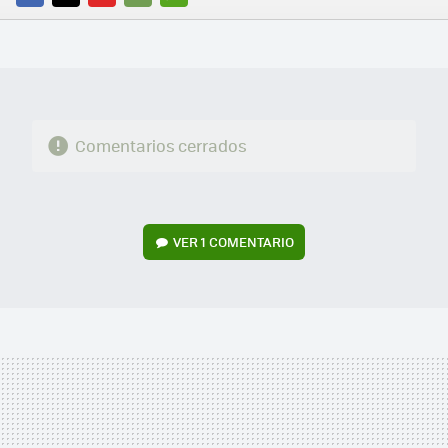
FACEBOOK
TWITTER
FLIPBOARD
E-
WHATSAPP
MAIL
Comentarios cerrados
VER
1 COMENTARIO