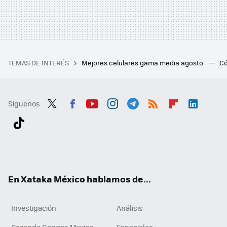
TEMAS DE INTERÉS
Mejores celulares gama media agosto
Có
Síguenos
Twit
Fac
You
Inst
Tele
RSS
Flip
Link
ter
ebo
tub
agr
gra
boa
edI
Tikt
ok
e
am
m
rd
n
ok
En Xataka México hablamos de...
Investigación
Análisis
Cazando Gangas Mexico
Especiales