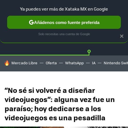
Ya puedes ver más de Xataka MX en Google
Añádenos como fuente preferida
Twitter
Fa
PLAYSTATION
XBOX
NINTENDO
Solo necesitas una cuenta de Google
×
HOY SE HABLA DE
Mercado Libre
Oferta
WhatsApp
IA
Nintendo Swi
“No sé si volveré a diseñar
videojuegos”: alguna vez fue un
paraíso; hoy dedicarse a los
videojuegos es una pesadilla