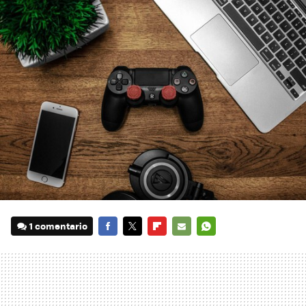
1 comentario
FACEBOOK
TWITTER
FLIPBOARD
E-
WHATSAPP
MAIL