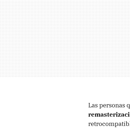
Las personas 
remasterizac
retrocompatibl