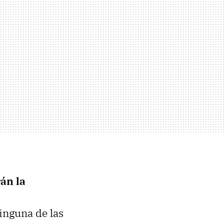
rán la
s
inguna de las