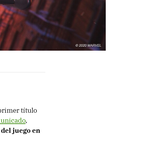
primer título
municado
,
 del juego en