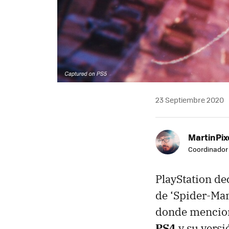
23 Septiembre 2020
MartinPix
Coordinador 
PlayStation de
de ‘Spider-Ma
donde menci
PS4
y su versi