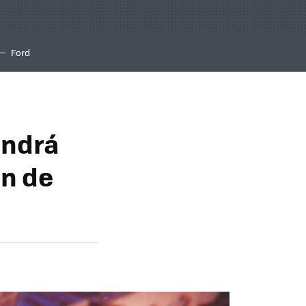
Ford
endrá
ón de