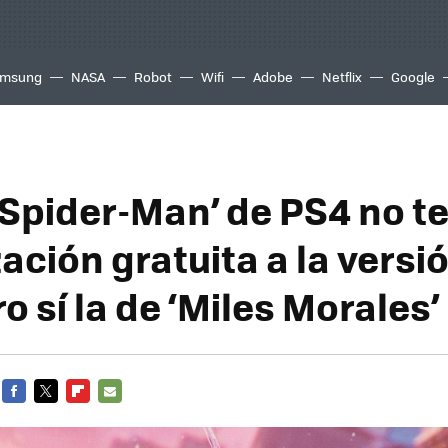
msung
NASA
Robot
Wifi
Adobe
Netflix
Google
 ‘Spider-Man’ de PS4 no t
ación gratuita a la versi
o sí la de ‘Miles Morales’
FACEBOOK
TWITTER
FLIPBOARD
E-
MAIL