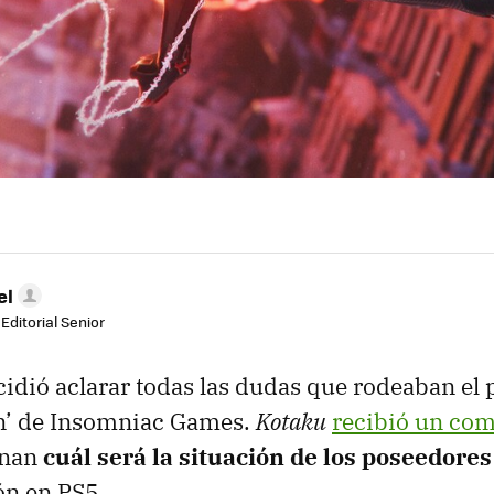
el
Editorial Senior
cidió aclarar todas las dudas que rodeaban el 
n’ de Insomniac Games.
Kotaku
recibió un co
onan
cuál será la situación de los poseedores
ón en PS5.