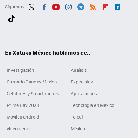
Síguenos
Twit
Fac
You
Inst
Tele
RSS
Flip
Link
ter
ebo
tub
agr
gra
boa
edI
Tikt
ok
e
am
m
rd
n
ok
En Xataka México hablamos de...
Investigación
Análisis
Cazando Gangas Mexico
Especiales
Celulares y Smartphones
Aplicaciones
Prime Day 2024
Tecnología en México
Móviles android
Telcel
videojuegos
México