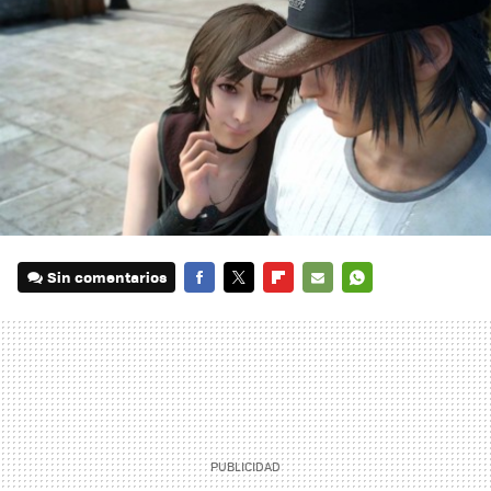
Sin comentarios
FACEBOOK
TWITTER
FLIPBOARD
E-
WHATSAPP
MAIL