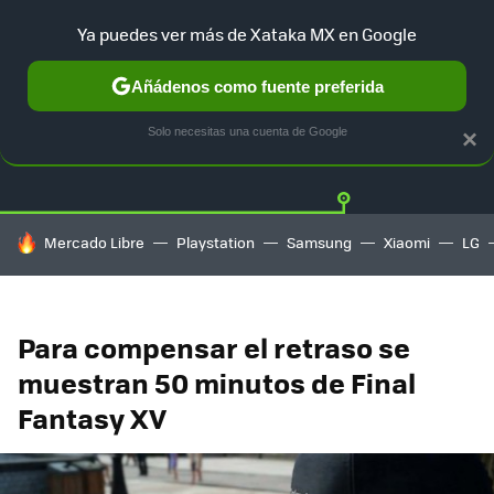
Ya puedes ver más de Xataka MX en Google
Añádenos como fuente preferida
Twitter
Fa
PLAYSTATION
XBOX
NINTENDO
Solo necesitas una cuenta de Google
×
HOY SE HABLA DE
Mercado Libre
Playstation
Samsung
Xiaomi
LG
Para compensar el retraso se
muestran 50 minutos de Final
Fantasy XV