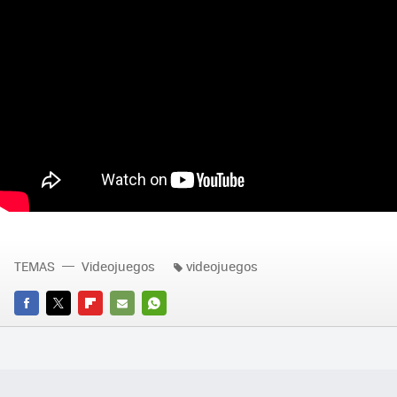
TEMAS
Videojuegos
videojuegos
FACEBOOK
TWITTER
FLIPBOARD
E-
WHATSAPP
MAIL