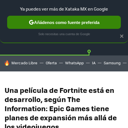
Ya puedes ver más de Xataka MX en Google
Añádenos como fuente preferida
Twitter
Fa
PLAYSTATION
XBOX
NINTENDO
Solo necesitas una cuenta de Google
×
HOY SE HABLA DE
Mercado Libre
Oferta
WhatsApp
IA
Samsung
Una película de Fortnite está en
desarrollo, según The
Information: Epic Games tiene
planes de expansión más allá de
los videojuegos