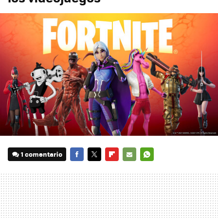
1 comentario
FACEBOOK
TWITTER
FLIPBOARD
E-
WHATSAPP
MAIL