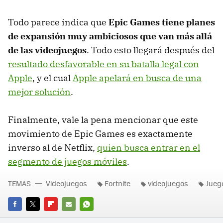
Todo parece indica que
Epic Games tiene planes
de expansión muy ambiciosos que van más allá
de las videojuegos
. Todo esto llegará después del
resultado desfavorable en su batalla legal con
Apple
, y el cual
Apple apelará en busca de una
mejor solución
.
Finalmente, vale la pena mencionar que este
movimiento de Epic Games es exactamente
inverso al de Netflix,
quien busca entrar en el
segmento de juegos móviles
.
TEMAS
Videojuegos
Fortnite
videojuegos
Jueg
FACEBOOK
TWITTER
FLIPBOARD
E-
WHATSAPP