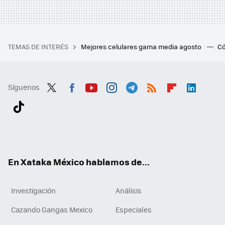
TEMAS DE INTERÉS
Mejores celulares gama media agosto
Có
Síguenos
Twit
Fac
You
Inst
Tele
RSS
Flip
Link
ter
ebo
tub
agr
gra
boa
edI
Tikt
ok
e
am
m
rd
n
ok
En Xataka México hablamos de...
Investigación
Análisis
Cazando Gangas Mexico
Especiales