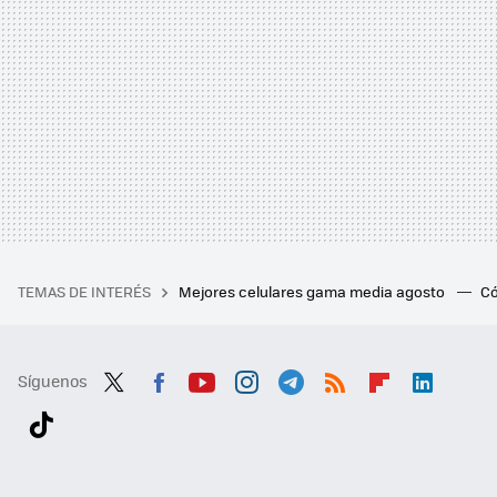
TEMAS DE INTERÉS
Mejores celulares gama media agosto
Có
Síguenos
Twit
Fac
You
Inst
Tele
RSS
Flip
Link
ter
ebo
tub
agr
gra
boa
edI
Tikt
ok
e
am
m
rd
n
ok