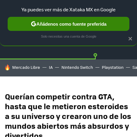
Ya puedes ver más de Xataka MX en Google
Añádenos como fuente preferida
Twitter
Fa
PLAYSTATION
XBOX
NINTENDO
Solo necesitas una cuenta de Google
×
HOY SE HABLA DE
Mercado Libre
IA
Nintendo Switch
Playstation
S
Querían competir contra GTA,
hasta que le metieron esteroides
a su universo y crearon uno de los
mundos abiertos más absurdos y
divertidos