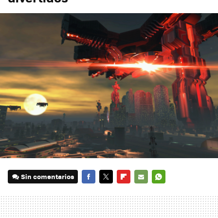
Sin comentarios
FACEBOOK
TWITTER
FLIPBOARD
E-
WHATSAPP
MAIL