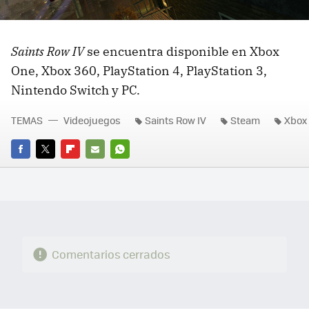
Saints Row IV
se encuentra disponible en Xbox
One, Xbox 360, PlayStation 4, PlayStation 3,
Nintendo Switch y PC.
TEMAS
Videojuegos
Saints Row IV
Steam
Xbox
FACEBOOK
TWITTER
FLIPBOARD
E-
WHATSAPP
MAIL
Comentarios cerrados