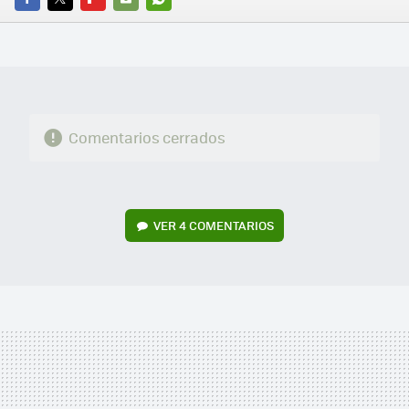
FACEBOOK
TWITTER
FLIPBOARD
E-
WHATSAPP
MAIL
Comentarios cerrados
VER
4 COMENTARIOS