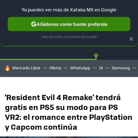
Ya puedes ver más de Xataka MX en Google
Añádenos como fuente preferida
Twitter
Fa
PLAYSTATION
XBOX
NINTENDO
Solo necesitas una cuenta de Google
×
HOY SE HABLA DE
Mercado Libre
Oferta
WhatsApp
IA
Samsung
'Resident Evil 4 Remake' tendrá
gratis en PS5 su modo para PS
VR2: el romance entre PlayStation
y Capcom continúa