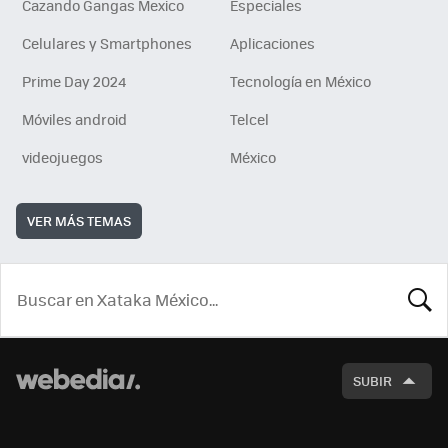
Cazando Gangas Mexico
Especiales
Celulares y Smartphones
Aplicaciones
Prime Day 2024
Tecnología en México
Móviles android
Telcel
videojuegos
México
VER MÁS TEMAS
BUSCA
SUBIR