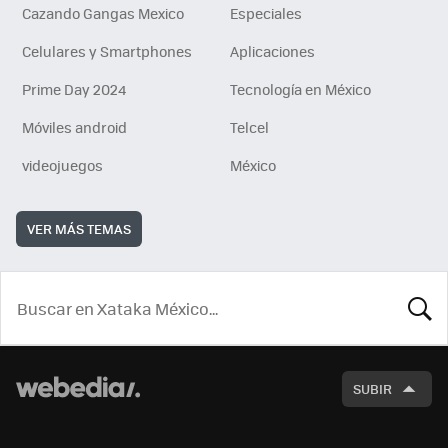
Cazando Gangas Mexico
Especiales
Celulares y Smartphones
Aplicaciones
Prime Day 2024
Tecnología en México
Móviles android
Telcel
videojuegos
México
VER MÁS TEMAS
BUSCA
SUBIR