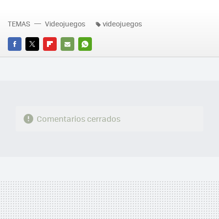
TEMAS
Videojuegos
videojuegos
FACEBOOK
TWITTER
FLIPBOARD
E-
WHATSAPP
MAIL
Comentarios cerrados