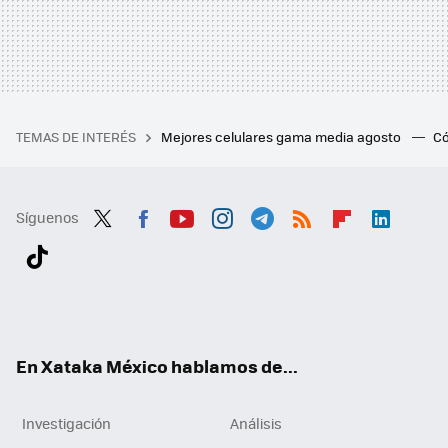
TEMAS DE INTERÉS
Mejores celulares gama media agosto
Có
Síguenos
Twit
Fac
You
Inst
Tele
RSS
Flip
Link
ter
ebo
tub
agr
gra
boa
edI
Tikt
ok
e
am
m
rd
n
ok
En Xataka México hablamos de...
Investigación
Análisis