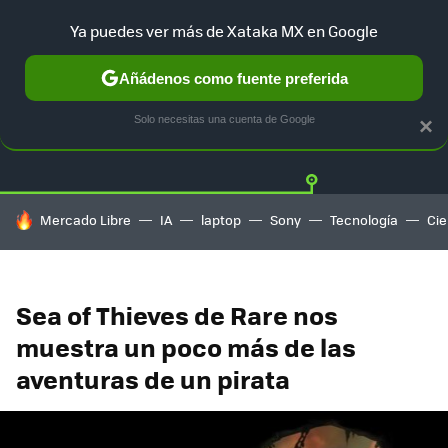
Ya puedes ver más de Xataka MX en Google
Añádenos como fuente preferida
Twitter
Fa
PLAYSTATION
XBOX
NINTENDO
Solo necesitas una cuenta de Google
×
HOY SE HABLA DE
Mercado Libre
IA
laptop
Sony
Tecnología
Cie
Sea of Thieves de Rare nos
muestra un poco más de las
aventuras de un pirata