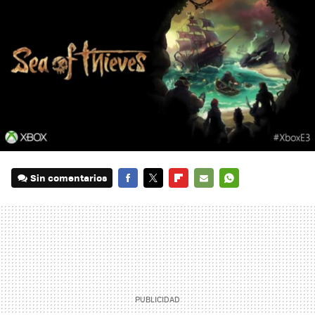
Sin comentarios
FACEBOOK
TWITTER
FLIPBOARD
E-
WHATSAPP
MAIL