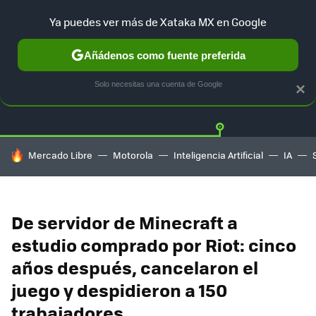
Ya puedes ver más de Xataka MX en Google
Añádenos como fuente preferida
Twitter
Fa
PLAYSTATION
XBOX
NINTENDO
Solo necesitas una cuenta de Google
×
HOY SE HABLA DE
Mercado Libre
Motorola
Inteligencia Artificial
IA
De servidor de Minecraft a
estudio comprado por Riot: cinco
años después, cancelaron el
juego y despidieron a 150
trabajadores