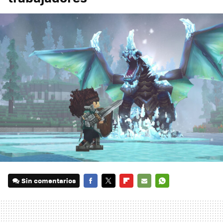
Sin comentarios
FACEBOOK
TWITTER
FLIPBOARD
E-
WHATSAPP
MAIL