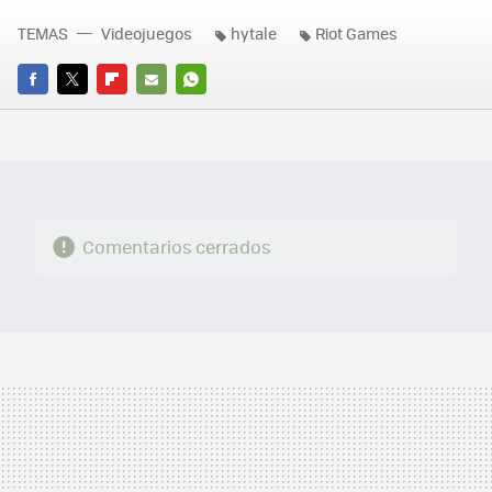
TEMAS
Videojuegos
hytale
Riot Games
FACEBOOK
TWITTER
FLIPBOARD
E-
WHATSAPP
MAIL
Comentarios cerrados