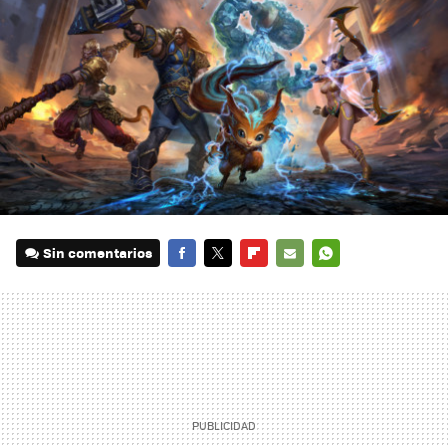
Sin comentarios
FACEBOOK
TWITTER
FLIPBOARD
E-
WHATSAPP
MAIL