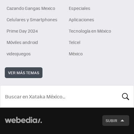
Cazando Gangas Mexico
Especiales
Celulares y Smartphones
Aplicaciones
Prime Day 2024
Tecnología en México
Móviles android
Telcel
videojuegos
México
VER MÁS TEMAS
BUSCA
SUBIR