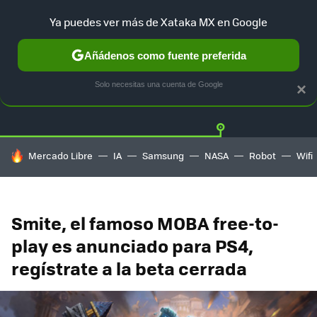
Ya puedes ver más de Xataka MX en Google
Añádenos como fuente preferida
Twitter
Fa
PLAYSTATION
XBOX
NINTENDO
Solo necesitas una cuenta de Google
×
HOY SE HABLA DE
Mercado Libre
IA
Samsung
NASA
Robot
Wifi
Smite, el famoso MOBA free-to-
play es anunciado para PS4,
regístrate a la beta cerrada