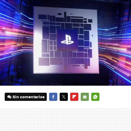
Sin comentarios
FACEBOOK
TWITTER
FLIPBOARD
E-
WHATSAPP
MAIL