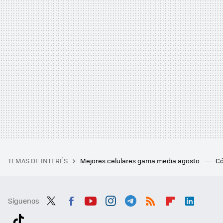
TEMAS DE INTERÉS
Mejores celulares gama media agosto
Có
Síguenos
Twit
Fac
You
Inst
Tele
RSS
Flip
Link