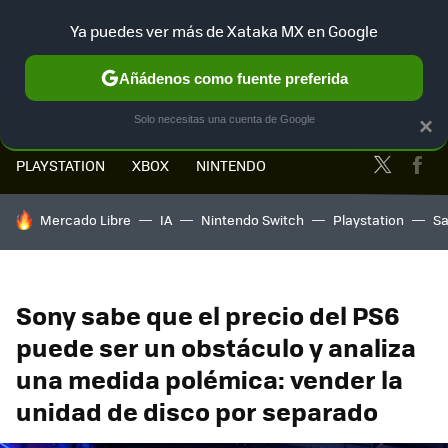
Ya puedes ver más de Xataka MX en Google
MENÚ
NUEVO
Añádenos como fuente preferida
Solo necesitas una cuenta de Google
×
Twitter
Fa
PLAYSTATION
XBOX
NINTENDO
HOY SE HABLA DE
Mercado Libre
IA
Nintendo Switch
Playstation
S
Sony sabe que el precio del PS6
puede ser un obstáculo y analiza
una medida polémica: vender la
unidad de disco por separado