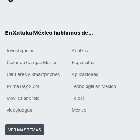
ter
ebo
tub
agr
gra
boa
edI
Tikt
ok
e
am
m
rd
n
ok
En Xataka México hablamos de...
Investigación
Análisis
Cazando Gangas Mexico
Especiales
Celulares y Smartphones
Aplicaciones
Prime Day 2024
Tecnología en México
Móviles android
Telcel
videojuegos
México
VER MÁS TEMAS