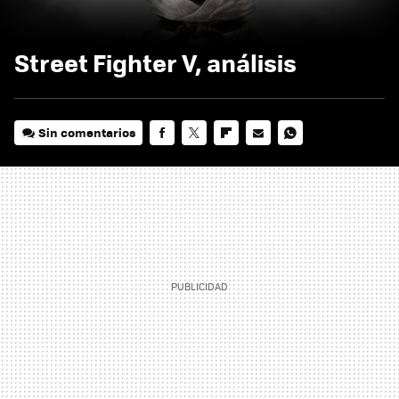
Street Fighter V, análisis
Sin comentarios
FACEBOOK
TWITTER
FLIPBOARD
E-
WHATSAPP
MAIL