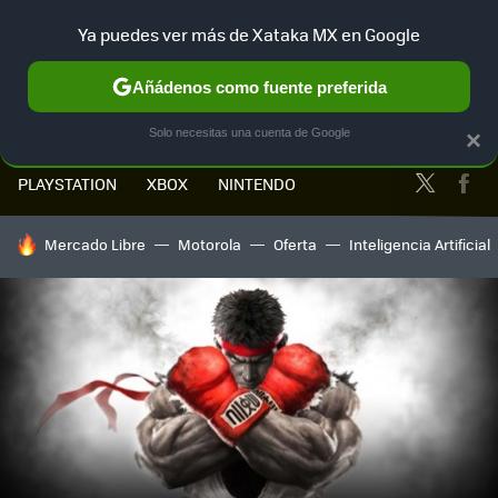
Ya puedes ver más de Xataka MX en Google
MENÚ
NUEVO
Añádenos como fuente preferida
Solo necesitas una cuenta de Google
×
Twitter
Fa
PLAYSTATION
XBOX
NINTENDO
HOY SE HABLA DE
Mercado Libre
Motorola
Oferta
Inteligencia Artificial