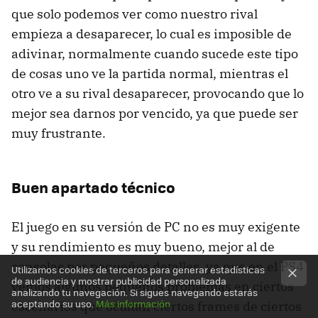
que solo podemos ver como nuestro rival
empieza a desaparecer, lo cual es imposible de
adivinar, normalmente cuando sucede este tipo
de cosas uno ve la partida normal, mientras el
otro ve a su rival desaparecer, provocando que lo
mejor sea darnos por vencido, ya que puede ser
muy frustrante.
Buen apartado técnico
El juego en su versión de PC no es muy exigente
y su rendimiento es muy bueno, mejor al de
consolas por pequeños detalles, ya que en el PS4
Utilizamos cookies de terceros para generar estadísticas
de audiencia y mostrar publicidad personalizada
vemos algunos pequeños problemas en ciertos
analizando tu navegación. Si sigues navegando estarás
aceptando su uso.
Más información
escenarios que ocultan ciertos frames de ciertos