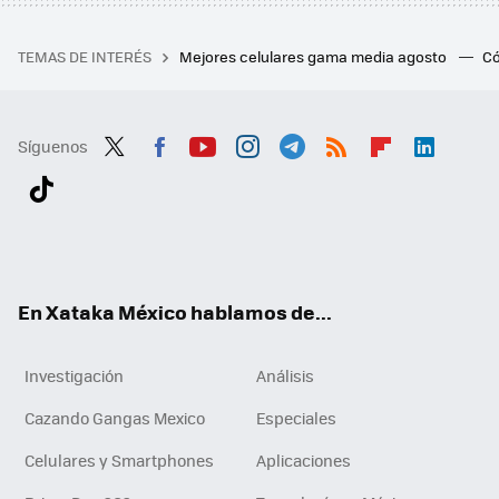
TEMAS DE INTERÉS
Mejores celulares gama media agosto
Có
Síguenos
Twit
Fac
You
Inst
Tele
RSS
Flip
Link
ter
ebo
tub
agr
gra
boa
edI
Tikt
ok
e
am
m
rd
n
ok
En Xataka México hablamos de...
Investigación
Análisis
Cazando Gangas Mexico
Especiales
Celulares y Smartphones
Aplicaciones