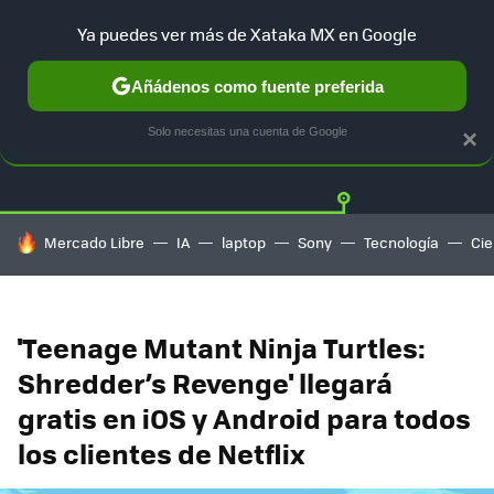
Ya puedes ver más de Xataka MX en Google
Añádenos como fuente preferida
Twitter
Fa
PLAYSTATION
XBOX
NINTENDO
Solo necesitas una cuenta de Google
×
HOY SE HABLA DE
Mercado Libre
IA
laptop
Sony
Tecnología
Cie
'Teenage Mutant Ninja Turtles:
Shredder’s Revenge' llegará
gratis en iOS y Android para todos
los clientes de Netflix