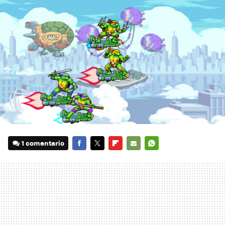
1 comentario
FACEBOOK
TWITTER
FLIPBOARD
E-
WHATSAPP
MAIL