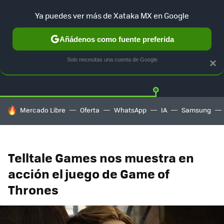
Ya puedes ver más de Xataka MX en Google
Añádenos como fuente preferida
Twitter
Fa
PLAYSTATION
XBOX
NINTENDO
Solo necesitas una cuenta de Google
×
HOY SE HABLA DE
Mercado Libre
Oferta
WhatsApp
IA
Samsung
Telltale Games nos muestra en
acción el juego de Game of
Thrones