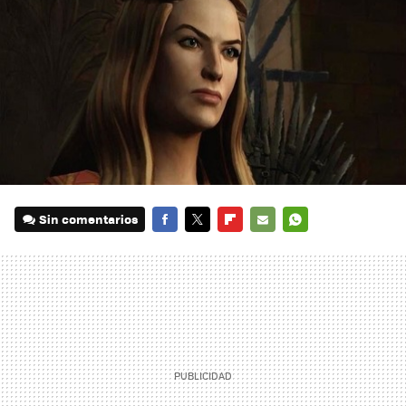
Sin comentarios
FACEBOOK
TWITTER
FLIPBOARD
E-
WHATSAPP
MAIL