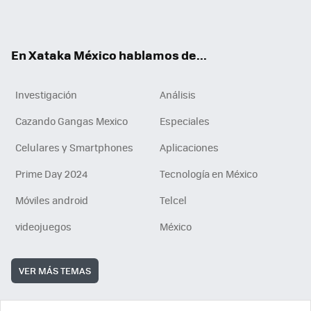
ok
e
am
m
rd
n
ok
En Xataka México hablamos de...
Investigación
Análisis
Cazando Gangas Mexico
Especiales
Celulares y Smartphones
Aplicaciones
Prime Day 2024
Tecnología en México
Móviles android
Telcel
videojuegos
México
VER MÁS TEMAS