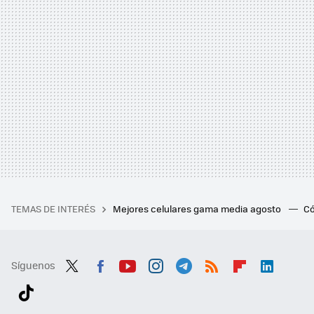
TEMAS DE INTERÉS
Mejores celulares gama media agosto
Có
Síguenos
Twit
Fac
You
Inst
Tele
RSS
Flip
Link
ter
ebo
tub
agr
gra
boa
edI
Tikt