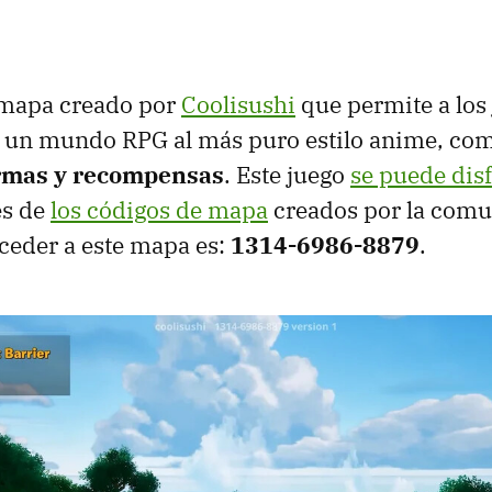
n mapa creado por
Coolisushi
que permite a los
is un mundo RPG al más puro estilo anime, co
rmas y recompensas
. Este juego
se puede dis
és de
los códigos de mapa
creados por la comu
ceder a este mapa es:
1314-6986-8879
.