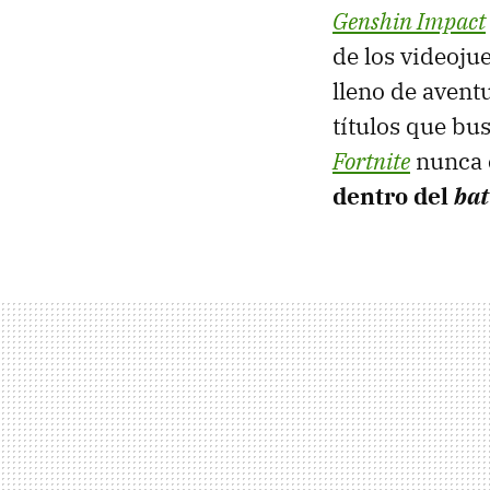
Genshin Impact
de los videoju
lleno de avent
títulos que bu
Fortnite
nunca e
dentro del
bat