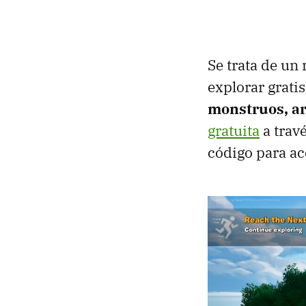
Se trata de u
explorar grat
monstruos, a
gratuita
a trav
código para ac