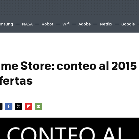
msung
NASA
Robot
Wifi
Adobe
Netflix
Google
me Store: conteo al 2015 
fertas
FACEBOOK
TWITTER
FLIPBOARD
E-
MAIL