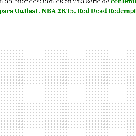
n obtener descuentos en una serie de
conteni
para Outlast, NBA 2K15, Red Dead Redempti