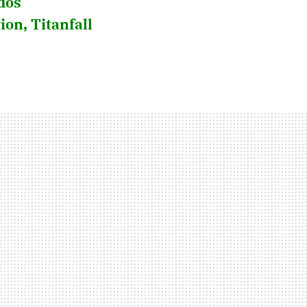
dos
on, Titanfall