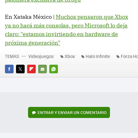
En Xataka México |
Muchos pensaron que Xbox
ya no hará más consolas, pero Microsoft lo deja
claro: "estamos invirtiendo en hardware de
próxima generación"
TEMAS
Videojuegos
Xbox
Halo Infinite
Forza Ho
FACEBOOK
TWITTER
FLIPBOARD
E-
WHATSAPP
MAIL
ENTRAR Y ENVIAR UN COMENTARIO