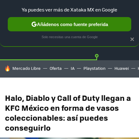
Ya puedes ver más de Xataka MX en Google
Añádenos como fuente preferida
Twitter
Fa
PLAYSTATION
XBOX
NINTENDO
Solo necesitas una cuenta de Google
×
HOY SE HABLA DE
Mercado Libre
Oferta
IA
Playstation
Huawei
Halo, Diablo y Call of Duty llegan a
KFC México en forma de vasos
coleccionables: así puedes
conseguirlo