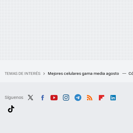
TEMAS DE INTERÉS
Mejores celulares gama media agosto
Có
Síguenos
Twit
Fac
You
Inst
Tele
RSS
Flip
Link
ter
ebo
tub
agr
gra
boa
edI
Tikt
ok
e
am
m
rd
n
ok