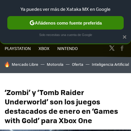
Ya puedes ver más de Xataka MX en Google
MENÚ
NUEVO
Añádenos como fuente preferida
Solo necesitas una cuenta de Google
×
Twitter
Fa
PLAYSTATION
XBOX
NINTENDO
HOY SE HABLA DE
Mercado Libre
Motorola
Oferta
Inteligencia Artificial
‘Zombi’ y ‘Tomb Raider
Underworld’ son los juegos
destacados de enero en ‘Games
with Gold’ para Xbox One