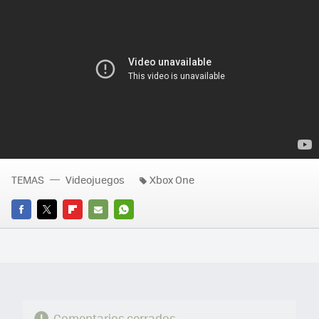
TEMAS
Videojuegos
Xbox One
FACEBOOK
TWITTER
FLIPBOARD
E-
WHATSAPP
MAIL
Comentarios cerrados