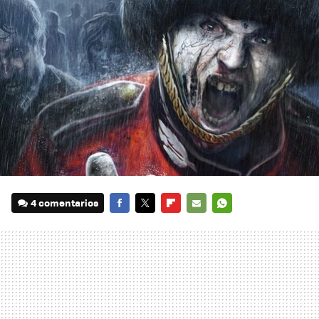
4 comentarios
FACEBOOK
TWITTER
FLIPBOARD
E-
WHATSAPP
MAIL