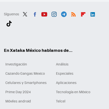
Síguenos
Twit
Fac
You
Inst
Tele
RSS
Flip
Link
ter
ebo
tub
agr
gra
boa
edI
Tikt
ok
e
am
m
rd
n
ok
En Xataka México hablamos de...
Investigación
Análisis
Cazando Gangas Mexico
Especiales
Celulares y Smartphones
Aplicaciones
Prime Day 2024
Tecnología en México
Móviles android
Telcel