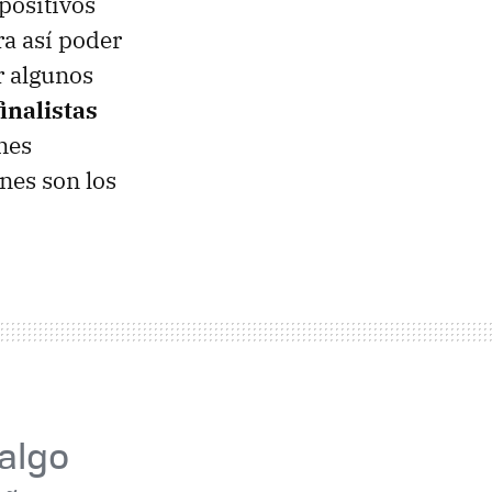
positivos
ra así poder
r algunos
finalistas
nes
enes son los
 algo