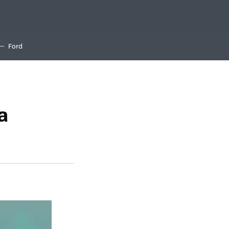
Ford
a