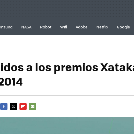
msung
NASA
Robot
Wifi
Adobe
Netflix
Google
idos a los premios Xatak
2014
FACEBOOK
TWITTER
FLIPBOARD
E-
MAIL