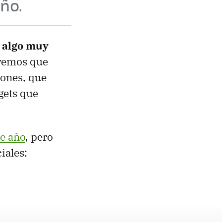
ño.
a algo muy
eremos que
iones, que
gets que
te año
, pero
iales: