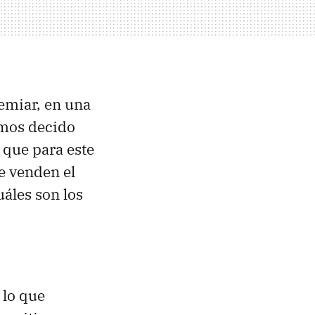
emiar, en una
emos decido
 que para este
e venden el
áles son los
 lo que