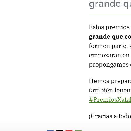
grande qu
Estos premios
grande que co
formen parte. 
empezarán en l
propongamos es
Hemos prepa
también tenemo
#PremiosXat
¡Gracias a tod