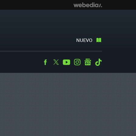
NUEVO
Facebook
Twitter
Youtube
Instagram
googlenews
Tiktok