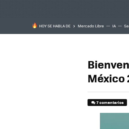
HOY SE HABLA DE
Mercado Libre
IA
Sa
Bienven
México 
7 comentarios