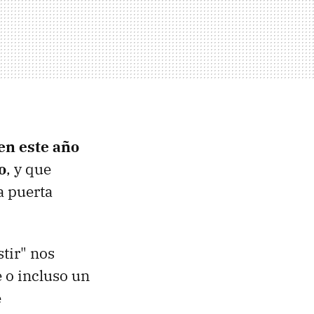
en este año
o
, y que
a puerta
stir" nos
 o incluso un
e