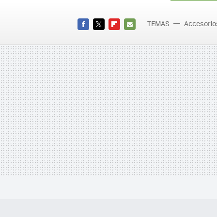
TEMAS
Accesorio
FACEBOOK
TWITTER
FLIPBOARD
E-
MAIL