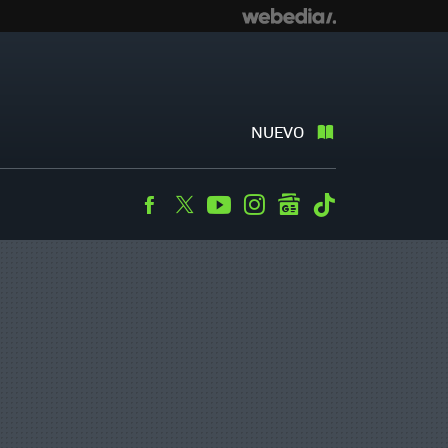
NUEVO
Facebook
Twitter
Youtube
Instagram
googlenews
Tiktok