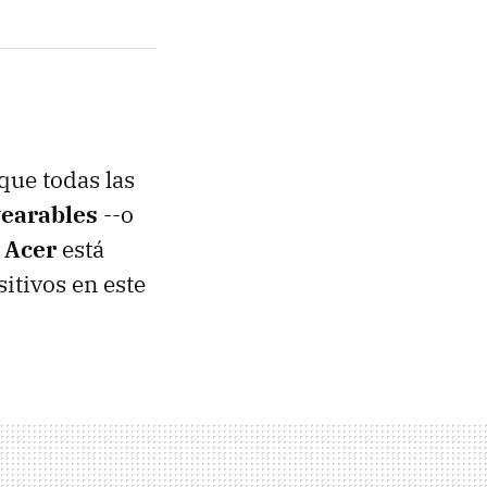
 que todas las
wearables
--o
s
Acer
está
itivos en este