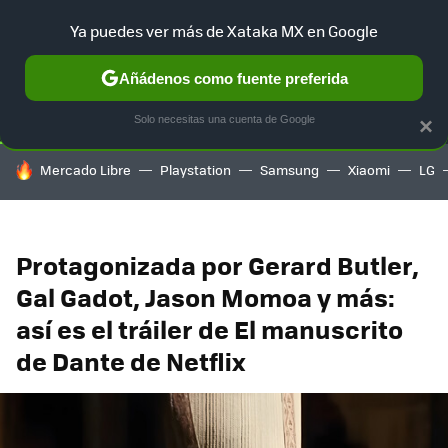
Ya puedes ver más de Xataka MX en Google
SELECCIÓN
GAMING
HOME
AUTO
TERRITORIO SAM
Añádenos como fuente preferida
Solo necesitas una cuenta de Google
×
HOY SE HABLA DE
Mercado Libre
Playstation
Samsung
Xiaomi
LG
Protagonizada por Gerard Butler,
Gal Gadot, Jason Momoa y más:
así es el tráiler de El manuscrito
de Dante de Netflix