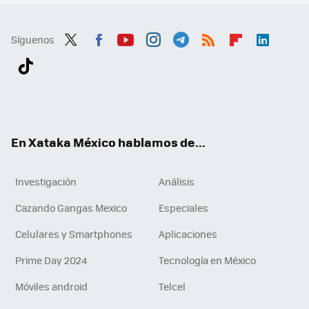
Síguenos
Twit
Fac
You
Inst
Tele
RSS
Flip
Link
ter
ebo
tub
agr
gra
boa
edI
Tikt
ok
e
am
m
rd
n
ok
En Xataka México hablamos de...
Investigación
Análisis
Cazando Gangas Mexico
Especiales
Celulares y Smartphones
Aplicaciones
Prime Day 2024
Tecnología en México
Móviles android
Telcel