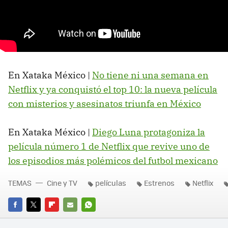
En Xataka México |
No tiene ni una semana en
Netflix y ya conquistó el top 10: la nueva película
con misterios y asesinatos triunfa en México
En Xataka México |
Diego Luna protagoniza la
película número 1 de Netflix que revive uno de
los episodios más polémicos del futbol mexicano
TEMAS
Cine y TV
películas
Estrenos
Netflix
FACEBOOK
TWITTER
FLIPBOARD
E-
WHATSAPP