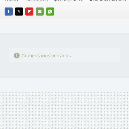
FACEBOOK
TWITTER
FLIPBOARD
E-
WHATSAPP
MAIL
Comentarios cerrados