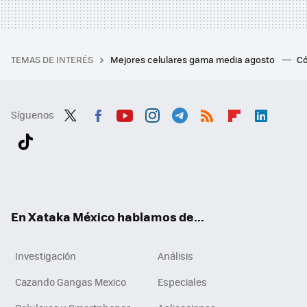
TEMAS DE INTERÉS
Mejores celulares gama media agosto
Có
Síguenos
Twit
Fac
You
Inst
Tele
RSS
Flip
Link
ter
ebo
tub
agr
gra
boa
edI
Tikt
ok
e
am
m
rd
n
ok
En Xataka México hablamos de...
Investigación
Análisis
Cazando Gangas Mexico
Especiales