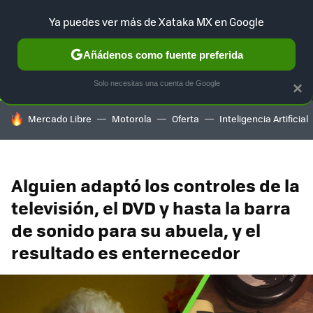
Ya puedes ver más de Xataka MX en Google
SELECCIÓN
GAMING
HOME
AUTO
TERRITORIO SAM
Añádenos como fuente preferida
Solo necesitas una cuenta de Google
×
HOY SE HABLA DE
Mercado Libre
Motorola
Oferta
Inteligencia Artificial
Alguien adaptó los controles de la
televisión, el DVD y hasta la barra
de sonido para su abuela, y el
resultado es enternecedor