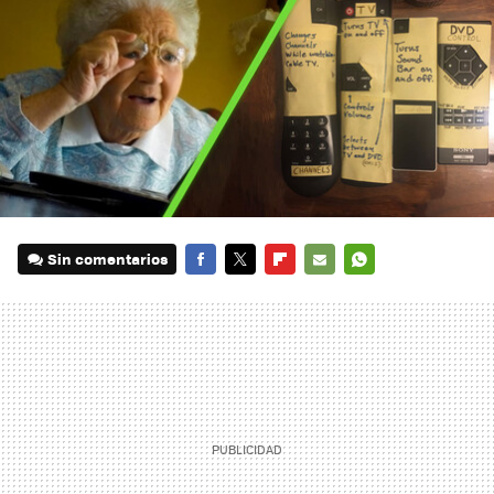
Sin comentarios
FACEBOOK
TWITTER
FLIPBOARD
E-
WHATSAPP
MAIL