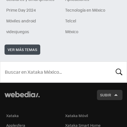
Prime Day 2024
Tecnología en México
Móviles android
Telcel
videojuegos
México
VER MÁS TEMAS
BUSCA
SUBIR
Xataka
Xataka Móvil
Applesfera
Xataka Smart Home