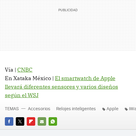
Vía |
CNBC
En Xataka México |
El smartwatch de Apple
llevará diferentes sensores y varios diseños
según el WSJ
TEMAS
Accesorios
Relojes inteligentes
Apple
iW
FACEBOOK
TWITTER
FLIPBOARD
E-
WHATSAPP