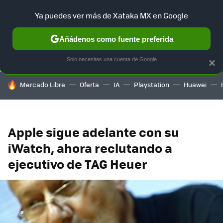
Ya puedes ver más de Xataka MX en Google
SELECCIÓN
GAMING
HOME
AUTO
TERRITORIO SAM
Añádenos como fuente preferida
Solo necesitas una cuenta de Google
×
HOY SE HABLA DE
Mercado Libre
Oferta
IA
Playstation
Huawei
Apple sigue adelante con su
iWatch, ahora reclutando a
ejecutivo de TAG Heuer