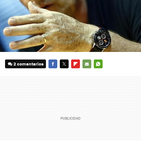
2 comentarios
FACEBOOK
TWITTER
FLIPBOARD
E-
WHATSAPP
MAIL