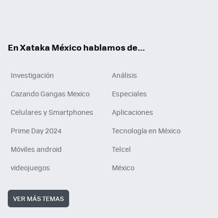
ter
ebo
tub
agr
gra
boa
edI
Tikt
ok
e
am
m
rd
n
ok
En Xataka México hablamos de...
Investigación
Análisis
Cazando Gangas Mexico
Especiales
Celulares y Smartphones
Aplicaciones
Prime Day 2024
Tecnología en México
Móviles android
Telcel
videojuegos
México
VER MÁS TEMAS