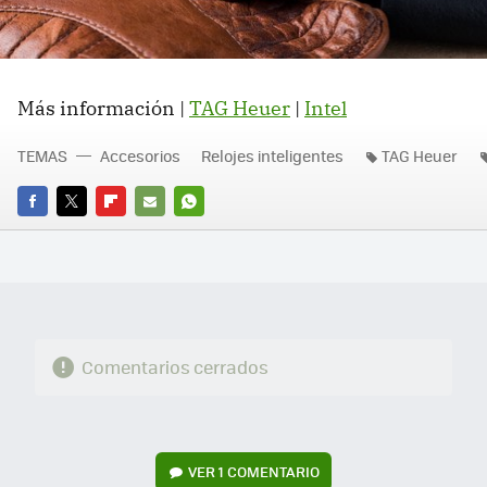
Más información |
TAG Heuer
|
Intel
TEMAS
Accesorios
Relojes inteligentes
TAG Heuer
FACEBOOK
TWITTER
FLIPBOARD
E-
WHATSAPP
MAIL
Comentarios cerrados
VER
1 COMENTARIO