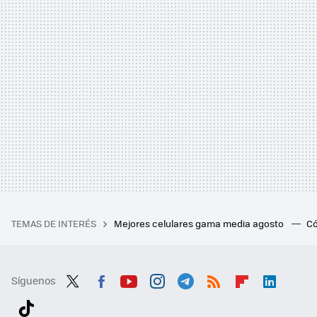
TEMAS DE INTERÉS
Mejores celulares gama media agosto
Có
Síguenos
Twit
Fac
You
Inst
Tele
RSS
Flip
Link