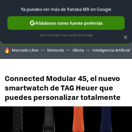
Ya puedes ver más de Xataka MX en Google
SELECCIÓN
GAMING
HOME
AUTO
TERRITORIO SAM
Añádenos como fuente preferida
Solo necesitas una cuenta de Google
×
HOY SE HABLA DE
Mercado Libre
Motorola
Oferta
Inteligencia Artificial
Connected Modular 45, el nuevo
smartwatch de TAG Heuer que
puedes personalizar totalmente