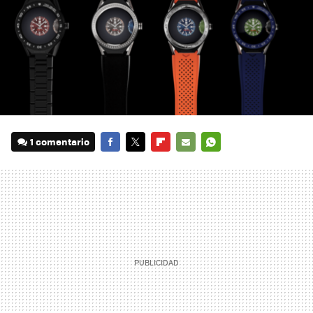
1 comentario
FACEBOOK
TWITTER
FLIPBOARD
E-
WHATSAPP
MAIL