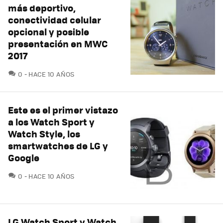
más deportivo,
conectividad celular
opcional y posible
presentación en MWC
2017
COMENTARIOS
0
HACE 10 AÑOS
Este es el primer vistazo
a los Watch Sport y
Watch Style, los
smartwatches de LG y
Google
COMENTARIOS
0
HACE 10 AÑOS
LG Watch Sport y Watch