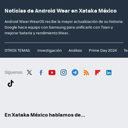
Noticias de Android Wear en Xataka México
Android Wear:WearOS recibe la mayor actualización de su historia:
Google hace equipo con Samsung para unificarlo con Tizen y
mejorar batería y rendimiento.Wear...
OTROS TEMAS:
Investigación
Análisis
Prime Day 2024
Te
Síguenos
Twit
Fac
You
Inst
Tele
RSS
Flip
Link
ter
ebo
tub
agr
gra
boa
edI
Tikt
ok
e
am
m
rd
n
ok
En Xataka México hablamos de...