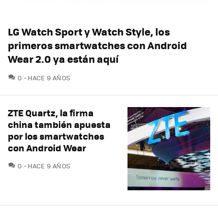
LG Watch Sport y Watch Style, los
primeros smartwatches con Android
Wear 2.0 ya están aquí
COMENTARIOS
0
HACE 9 AÑOS
ZTE Quartz, la firma
china también apuesta
por los smartwatches
con Android Wear
COMENTARIOS
0
HACE 9 AÑOS