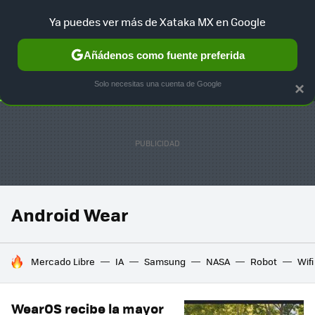
Ya puedes ver más de Xataka MX en Google
SELECCIÓN
GAMING
HOME
AUTO
TERRITORIO SAM
Añádenos como fuente preferida
Solo necesitas una cuenta de Google
×
Android Wear
HOY SE HABLA DE
Mercado Libre
IA
Samsung
NASA
Robot
Wifi
WearOS recibe la mayor