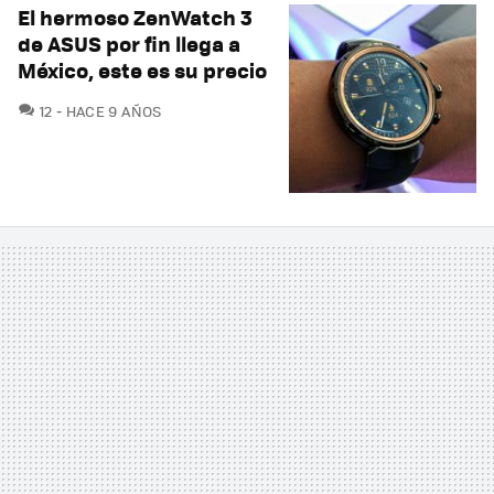
El hermoso ZenWatch 3
de ASUS por fin llega a
México, este es su precio
COMENTARIOS
12
HACE 9 AÑOS