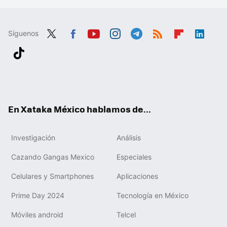
Síguenos
Twit
Fac
You
Inst
Tele
RSS
Flip
Link
ter
ebo
tub
agr
gra
boa
edIn
Tikt
ok
e
am
m
rd
ok
En Xataka México hablamos de...
Investigación
Análisis
Cazando Gangas Mexico
Especiales
Celulares y Smartphones
Aplicaciones
Prime Day 2024
Tecnología en México
Móviles android
Telcel