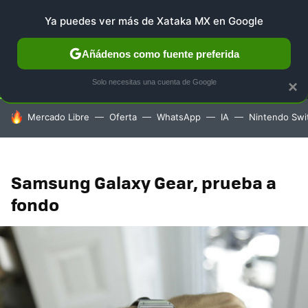
Ya puedes ver más de Xataka MX en Google
SELECCIÓN
GAMING
HOME
AUTO
TERRITORIO 
Añádenos como fuente preferida
Solo necesitas una cuenta de Google
×
HOY SE HABLA DE
Mercado Libre
Oferta
WhatsApp
IA
Nintendo Swi
Samsung Galaxy Gear, prueba a
fondo