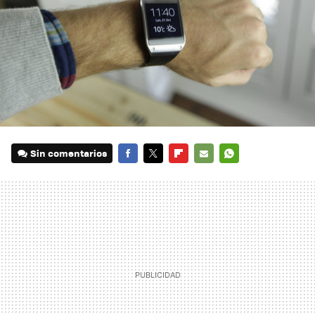
Sin comentarios
FACEBOOK
TWITTER
FLIPBOARD
E-
WHATSAPP
MAIL