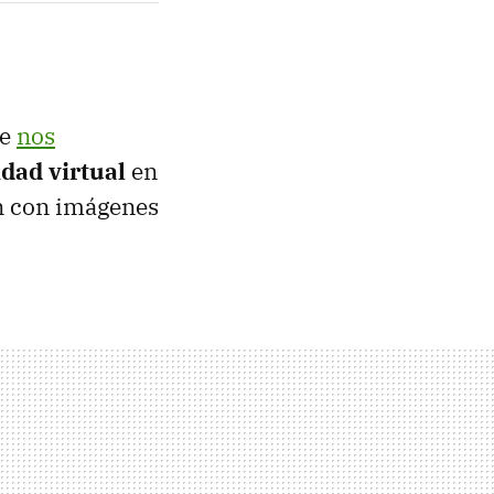
le
nos
idad virtual
en
an con imágenes