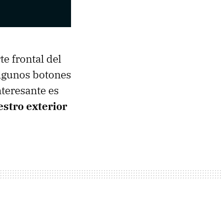
e frontal del
algunos botones
nteresante es
stro exterior