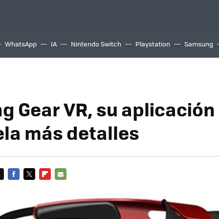
WhatsApp
IA
Nintendo Switch
Playstation
Samsung
 Gear VR, su aplicación o
ela más detalles
FACEBOOK
TWITTER
FLIPBOARD
E-
MAIL