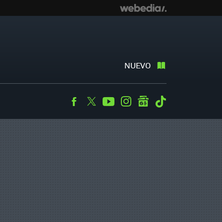
NUEVO
Facebook
Twitter
Youtube
Instagram
googlenews
Tiktok