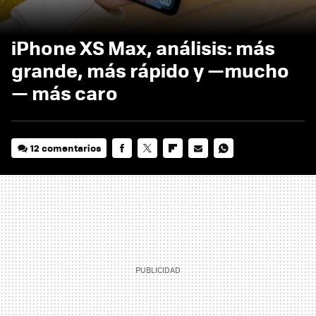
iPhone XS Max, análisis: más
grande, más rápido y —mucho
— más caro
12 comentarios
FACEBOOK
TWITTER
FLIPBOARD
E-
WHATSAPP
MAIL