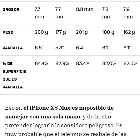
7.7
7.7
8.8 mm
7.8
7.9
GROSOR
mm
mm
mm
mm
280 g
177 g
201 g
180 g
162 g
PESO
6.5"
5.8"
6.4"
6.1"
6.1"
PANTALLA
84.4%
82.9%
83.4%
82.0%
82.6%
% DE
SUPERFICIE
QUE ES
PANTALLA
Eso sí,
el iPhone XS Max es imposible de
manejar con una sola mano
, y de hecho
pretender lograrlo lo considero peligroso. Es
muy probable que el teléfono se resbale de las