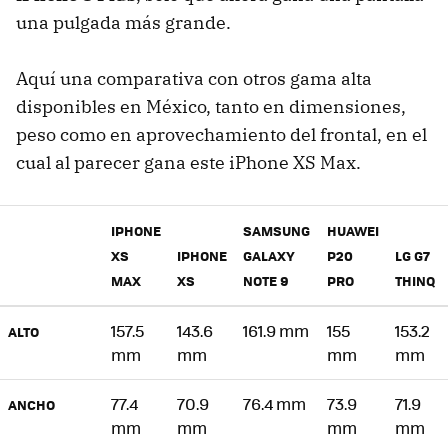
una pulgada más grande.
Aquí una comparativa con otros gama alta
disponibles en México, tanto en dimensiones,
peso como en aprovechamiento del frontal, en el
cual al parecer gana este iPhone XS Max.
IPHONE
SAMSUNG
HUAWEI
XS
IPHONE
GALAXY
P20
LG G7
MAX
XS
NOTE 9
PRO
THINQ
157.5
143.6
161.9 mm
155
153.2
ALTO
mm
mm
mm
mm
77.4
70.9
76.4 mm
73.9
71.9
ANCHO
mm
mm
mm
mm