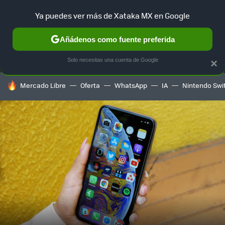
Ya puedes ver más de Xataka MX en Google
MENÚ
NUEVO
Añádenos como fuente preferida
SELECCIÓN
GAMING
HOME
AUTO
TERRITORIO SAM
Solo necesitas una cuenta de Google
×
HOY SE HABLA DE
Mercado Libre
Oferta
WhatsApp
IA
Nintendo Swi