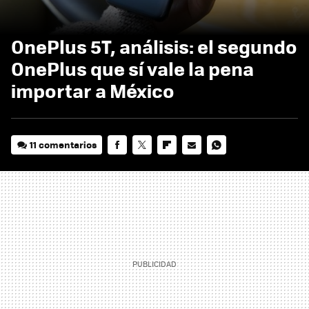
OnePlus 5T, análisis: el segundo
OnePlus que sí vale la pena
importar a México
11 comentarios
FACEBOOK
TWITTER
FLIPBOARD
E-
WHATSAPP
MAIL