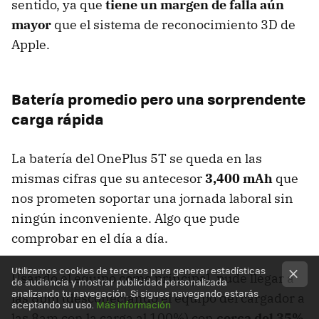
sentido, ya que
tiene un margen de falla aún
mayor
que el sistema de reconocimiento 3D de
Apple.
Batería promedio pero una sorprendente
carga rápida
La batería del OnePlus 5T se queda en las
mismas cifras que su antecesor
3,400 mAh
que
nos prometen soportar una jornada laboral sin
ningún inconveniente. Algo que pude
comprobar en el día a día.
Utilizamos cookies de terceros para generar estadísticas
Usando el equipo como principal, pude llegar a
de audiencia y mostrar publicidad personalizada
analizando tu navegación. Si sigues navegando estarás
las 8pm (desconectando el equipo del cargador a
aceptando su uso.
Más información
las 8am con la carga al 100%) con
cerca del 35%