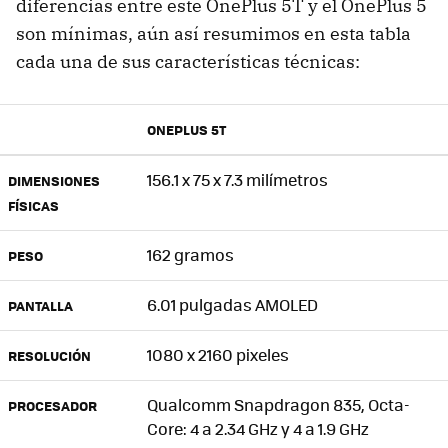
diferencias entre este OnePlus 5T y el OnePlus 5
son mínimas, aún así resumimos en esta tabla
cada una de sus características técnicas:
ONEPLUS 5T
156.1 x 75 x 7.3 milímetros
DIMENSIONES
FÍSICAS
162 gramos
PESO
6.01 pulgadas AMOLED
PANTALLA
1080 x 2160 pixeles
RESOLUCIÓN
Qualcomm Snapdragon 835, Octa-
PROCESADOR
Core: 4 a 2.34 GHz y 4 a 1.9 GHz