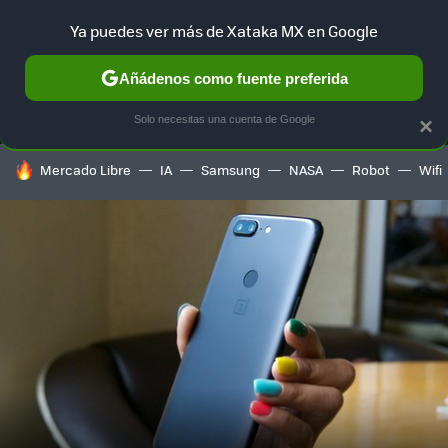
Ya puedes ver más de Xataka MX en Google
MENÚ
NUEVO
Añádenos como fuente preferida
SELECCIÓN
GAMING
HOME
AUTO
TERRITORIO SAM
Solo necesitas una cuenta de Google
×
HOY SE HABLA DE
Mercado Libre
IA
Samsung
NASA
Robot
Wifi