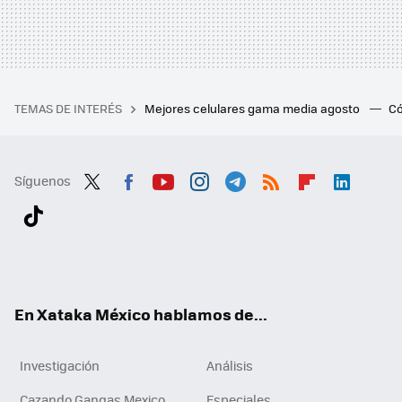
TEMAS DE INTERÉS
Mejores celulares gama media agosto
Có
Síguenos
Twit
Fac
You
Inst
Tele
RSS
Flip
Link
ter
ebo
tub
agr
gra
boa
edI
Tikt
ok
e
am
m
rd
n
ok
En Xataka México hablamos de...
Investigación
Análisis
Cazando Gangas Mexico
Especiales