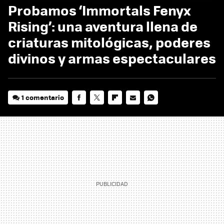
Probamos ‘Immortals Fenyx
Rising’: una aventura llena de
criaturas mitológicas, poderes
divinos y armas espectaculares
1 comentario
FACEBOOK
TWITTER
FLIPBOARD
E-
WHATSAPP
MAIL