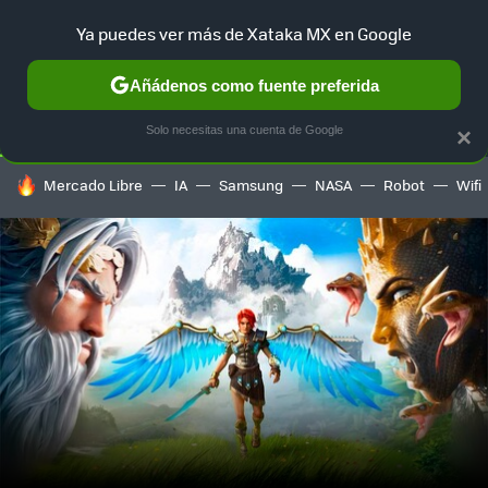
Ya puedes ver más de Xataka MX en Google
SELECCIÓN
GAMING
HOME
AUTO
TERRITORIO SAM
Añádenos como fuente preferida
Solo necesitas una cuenta de Google
×
HOY SE HABLA DE
Mercado Libre
IA
Samsung
NASA
Robot
Wifi