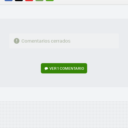
FACEBOOK
TWITTER
FLIPBOARD
E-
WHATSAPP
MAIL
Comentarios cerrados
VER
1 COMENTARIO