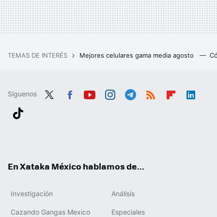
TEMAS DE INTERÉS
Mejores celulares gama media agosto
Có
Síguenos
Twit
Fac
You
Inst
Tele
RSS
Flip
Link
ter
ebo
tub
agr
gra
boa
edIn
Tikt
ok
e
am
m
rd
ok
En Xataka México hablamos de...
Investigación
Análisis
Cazando Gangas Mexico
Especiales