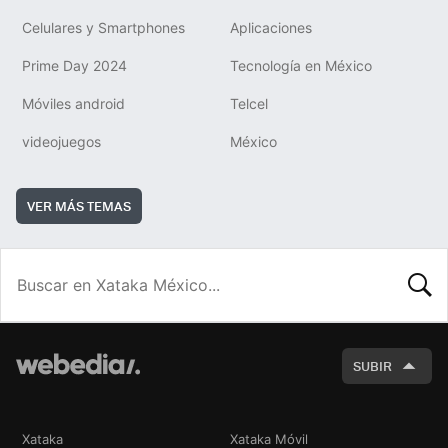
Celulares y Smartphones
Aplicaciones
Prime Day 2024
Tecnología en México
Móviles android
Telcel
videojuegos
México
VER MÁS TEMAS
BUSCA
SUBIR
Xataka
Xataka Móvil