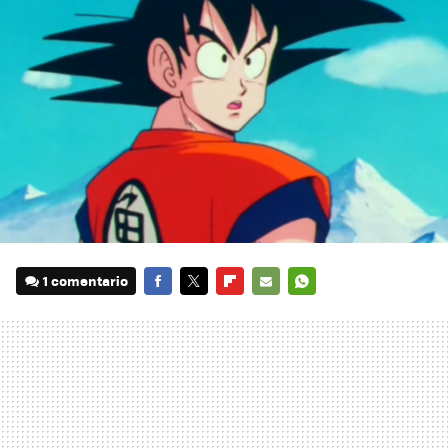
1 comentario
FACEBOOK
TWITTER
FLIPBOARD
E-
WHATSAPP
MAIL