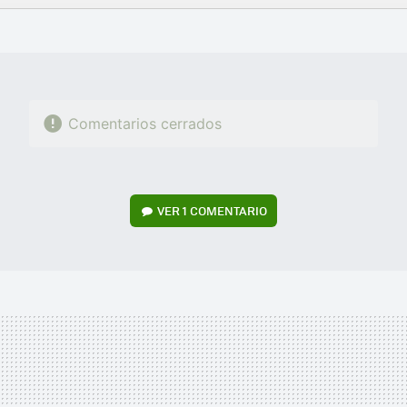
FACEBOOK
TWITTER
FLIPBOARD
E-
WHATSAPP
MAIL
Comentarios cerrados
VER
1 COMENTARIO