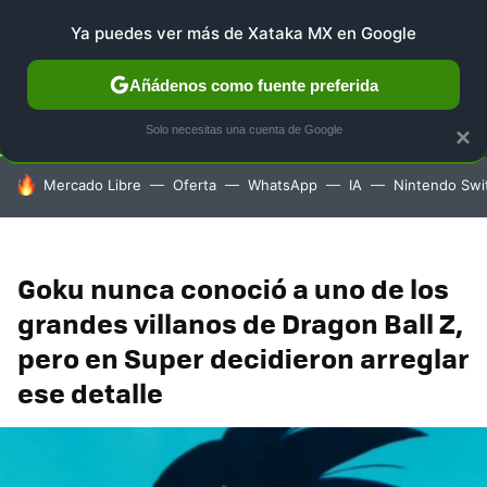
Ya puedes ver más de Xataka MX en Google
SELECCIÓN
GAMING
HOME
AUTO
TERRITORIO 
Añádenos como fuente preferida
Solo necesitas una cuenta de Google
×
HOY SE HABLA DE
Mercado Libre
Oferta
WhatsApp
IA
Nintendo Swi
Goku nunca conoció a uno de los
grandes villanos de Dragon Ball Z,
pero en Super decidieron arreglar
ese detalle