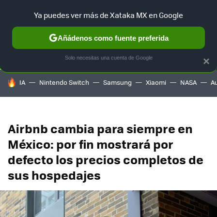
Ya puedes ver más de Xataka MX en Google
SELECCIÓN
GAMING
HOME
AUTO
TERRITORIO SAM
Añádenos como fuente preferida
Solo necesitas una cuenta de Google
×
HOY SE HABLA DE
IA
Nintendo Switch
Samsung
Xiaomi
NASA
A
Airbnb cambia para siempre en
México: por fin mostrará por
defecto los precios completos de
sus hospedajes