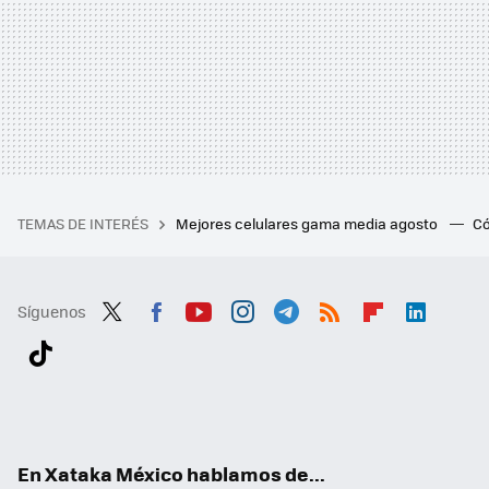
TEMAS DE INTERÉS
Mejores celulares gama media agosto
Có
Síguenos
Twit
Fac
You
Inst
Tele
RSS
Flip
Link
ter
ebo
tub
agr
gra
boa
edI
Tikt
ok
e
am
m
rd
n
ok
En Xataka México hablamos de...