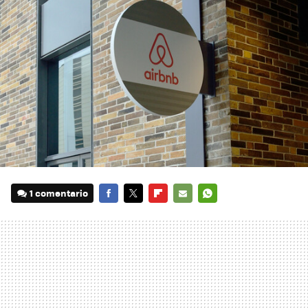
1 comentario
FACEBOOK
TWITTER
FLIPBOARD
E-
WHATSAPP
MAIL