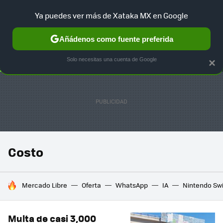
Ya puedes ver más de Xataka MX en Google
SELECCIÓN
GAMING
HOME
AUTO
TERRITORIO SAM
Añádenos como fuente preferida
Solo necesitas una cuenta de Google
×
Costo
HOY SE HABLA DE
Mercado Libre
Oferta
WhatsApp
IA
Nintendo Sw
Multa de casi 3,000