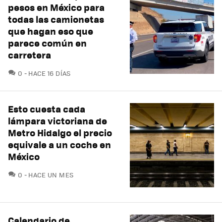
pesos en México para
todas las camionetas
que hagan eso que
parece común en
carretera
COMENTARIOS
0
HACE 16 DÍAS
Esto cuesta cada
lámpara victoriana de
Metro Hidalgo el precio
equivale a un coche en
México
COMENTARIOS
0
HACE UN MES
Calendario de