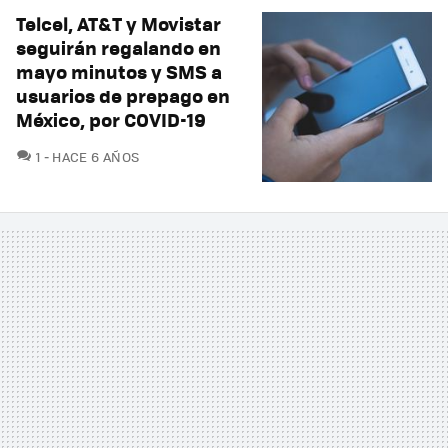
Telcel, AT&T y Movistar
seguirán regalando en
mayo minutos y SMS a
usuarios de prepago en
México, por COVID-19
COMENTARIOS
1
HACE 6 AÑOS