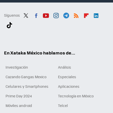
Síguenos
Twit
Fac
You
Inst
Tele
RSS
Flip
Link
ter
ebo
tub
agr
gra
boa
edI
Tikt
ok
e
am
m
rd
n
ok
En Xataka México hablamos de...
Investigación
Análisis
Cazando Gangas Mexico
Especiales
Celulares y Smartphones
Aplicaciones
Prime Day 2024
Tecnología en México
Móviles android
Telcel