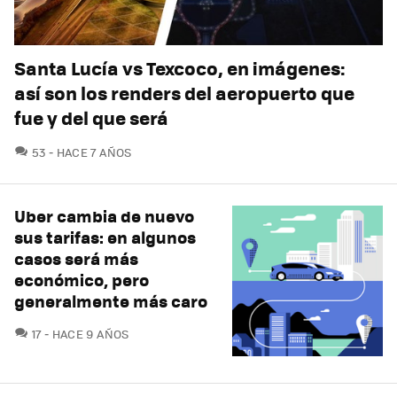
Santa Lucía vs Texcoco, en imágenes:
así son los renders del aeropuerto que
fue y del que será
COMENTARIOS
53
HACE 7 AÑOS
Uber cambia de nuevo
sus tarifas: en algunos
casos será más
económico, pero
generalmente más caro
COMENTARIOS
17
HACE 9 AÑOS