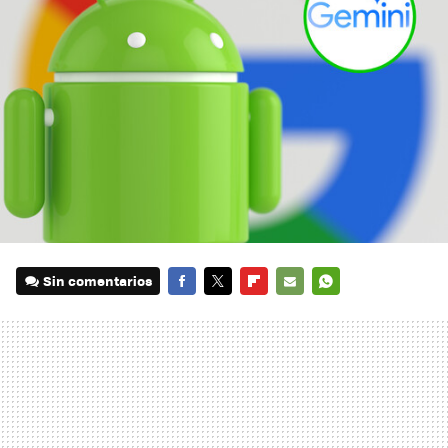
Sin comentarios
FACEBOOK
TWITTER
FLIPBOARD
E-
WHATSAPP
MAIL