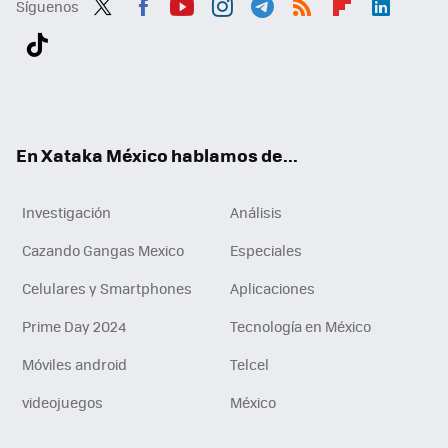
Síguenos
Twit
Fac
You
Inst
Tele
RSS
Flip
Link
ter
ebo
tub
agr
gra
boa
edI
Tikt
ok
e
am
m
rd
n
ok
En Xataka México hablamos de...
Investigación
Análisis
Cazando Gangas Mexico
Especiales
Celulares y Smartphones
Aplicaciones
Prime Day 2024
Tecnología en México
Móviles android
Telcel
videojuegos
México