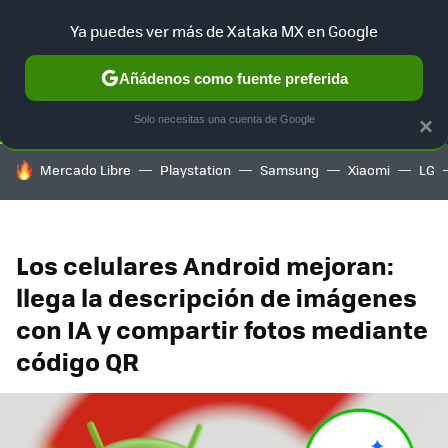
Ya puedes ver más de Xataka MX en Google
SELECCIÓN
GAMING
HOME
AUTO
TERRITORIO SAM
Añádenos como fuente preferida
Solo necesitas una cuenta de Google
×
HOY SE HABLA DE
Mercado Libre
Playstation
Samsung
Xiaomi
LG
Los celulares Android mejoran:
llega la descripción de imágenes
con IA y compartir fotos mediante
código QR