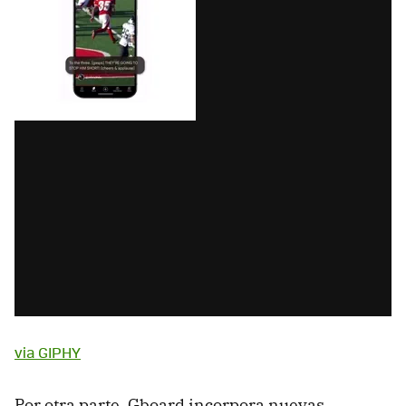
via GIPHY
Por otra parte, Gboard incorpora nuevas