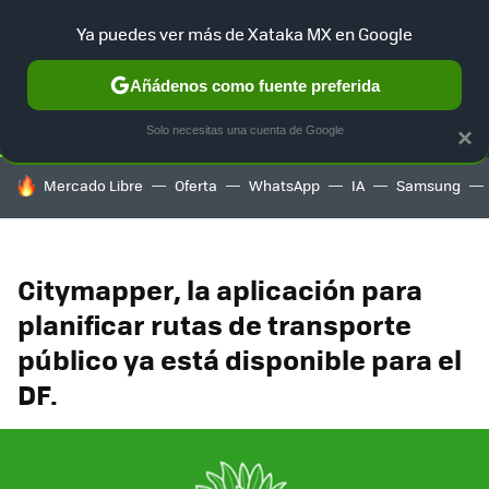
Ya puedes ver más de Xataka MX en Google
SELECCIÓN
GAMING
HOME
AUTO
TERRITORIO SAM
Añádenos como fuente preferida
Solo necesitas una cuenta de Google
×
HOY SE HABLA DE
Mercado Libre
Oferta
WhatsApp
IA
Samsung
Citymapper, la aplicación para
planificar rutas de transporte
público ya está disponible para el
DF.