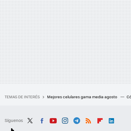
TEMAS DE INTERÉS
Mejores celulares gama media agosto
Có
Síguenos
Twit
Fac
You
Inst
Tele
RSS
Flip
Link