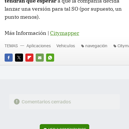
tendrán que esperar
a que la compañía decida
lanzar una versión para tal SO (por supuesto, un
punto menos).
Más Información |
Citymapper
TEMAS
Aplicaciones
Vehiculos
navegación
Citym
FACEBOOK
TWITTER
FLIPBOARD
E-
WHATSAPP
MAIL
Comentarios cerrados