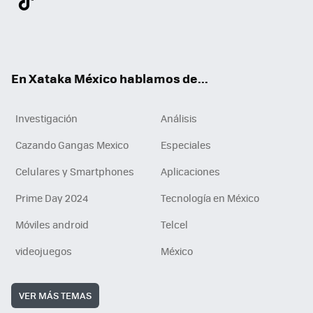
ter
ebo
tub
agr
gra
boa
edI
Tikt
ok
e
am
m
rd
n
ok
En Xataka México hablamos de...
Investigación
Análisis
Cazando Gangas Mexico
Especiales
Celulares y Smartphones
Aplicaciones
Prime Day 2024
Tecnología en México
Móviles android
Telcel
videojuegos
México
VER MÁS TEMAS