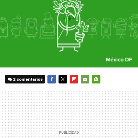
2 comentarios
FACEBOOK
TWITTER
FLIPBOARD
E-
WHATSAPP
MAIL