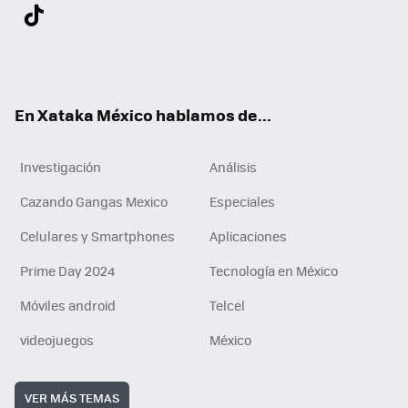
Twit
Fac
You
Inst
Tele
RSS
Flip
Link
ter
ebo
tub
agr
gra
boa
edI
Tikt
ok
e
am
m
rd
n
ok
En Xataka México hablamos de...
Investigación
Análisis
Cazando Gangas Mexico
Especiales
Celulares y Smartphones
Aplicaciones
Prime Day 2024
Tecnología en México
Móviles android
Telcel
videojuegos
México
VER MÁS TEMAS