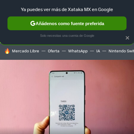
Ya puedes ver más de Xataka MX en Google
SELECCIÓN
GAMING
HOME
AUTO
TERRITORIO SAM
Añádenos como fuente preferida
Solo necesitas una cuenta de Google
×
HOY SE HABLA DE
Mercado Libre
Oferta
WhatsApp
IA
Nintendo Swi